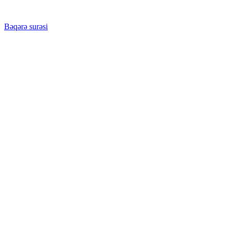
Bəqərə surəsi