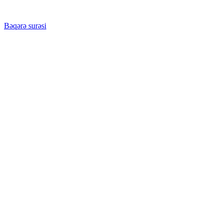
Bəqərə surəsi