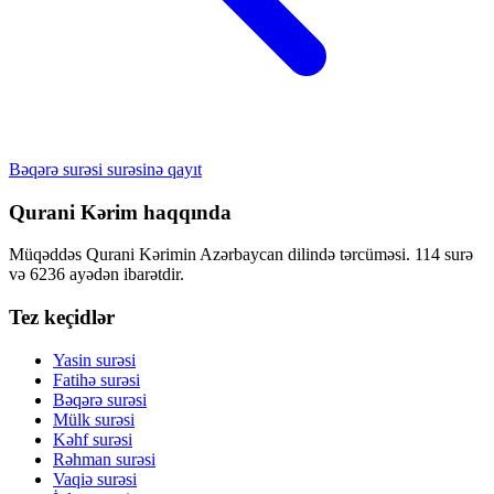
Bəqərə surəsi surəsinə qayıt
Qurani Kərim haqqında
Müqəddəs Qurani Kərimin Azərbaycan dilində tərcüməsi. 114 surə
və 6236 ayədən ibarətdir.
Tez keçidlər
Yasin surəsi
Fatihə surəsi
Bəqərə surəsi
Mülk surəsi
Kəhf surəsi
Rəhman surəsi
Vaqiə surəsi