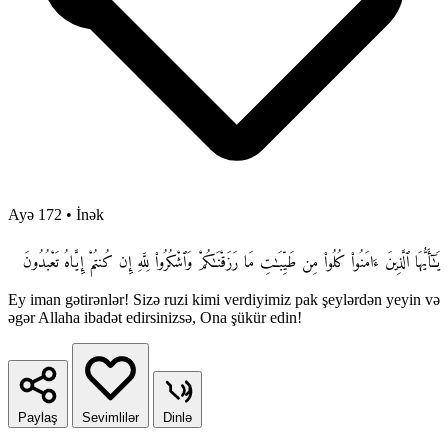
Ayə 172
•
İnək
يَـٰٓأَيُّهَا ٱلَّذِينَ ءَامَنُوا۟ كُلُوا۟ مِن طَيِّبَـٰتِ مَا رَزَقْنَـٰكُمْ وَٱشْكُرُوا۟ لِلَّهِ إِن كُنتُمْ إِيَّاهُ تَعْبُدُونَ
Ey iman gətirənlər! Sizə ruzi kimi verdiyimiz pak şeylərdən yeyin və
əgər Allaha ibadət edirsinizsə, Ona şükür edin!
Paylaş
Sevimlilər
Dinlə