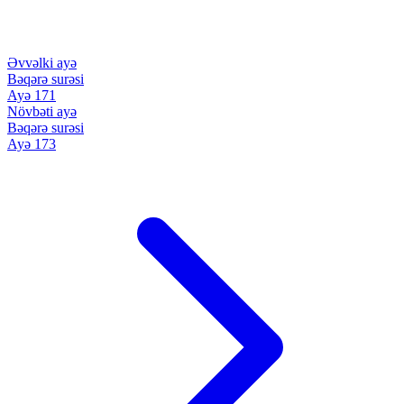
Əvvəlki ayə
Bəqərə surəsi
Ayə 171
Növbəti ayə
Bəqərə surəsi
Ayə 173