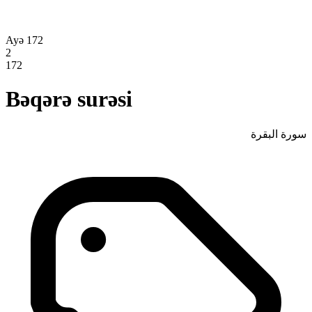
Ayə 172
2
172
Bəqərə surəsi
سورة البقرة