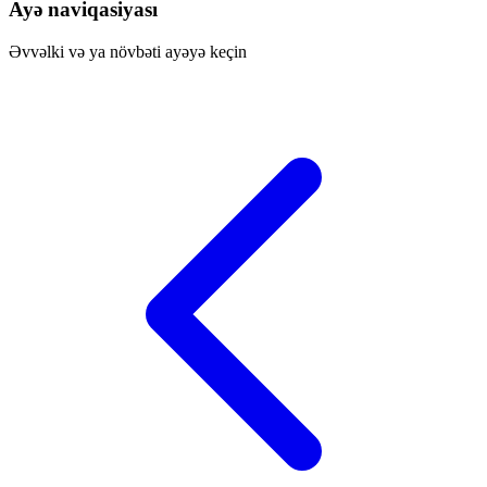
Ayə naviqasiyası
Əvvəlki və ya növbəti ayəyə keçin