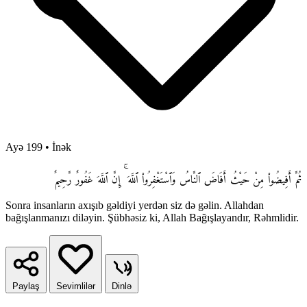
Ayə 199
•
İnək
ثُمَّ أَفِيضُوا۟ مِنْ حَيْثُ أَفَاضَ ٱلنَّاسُ وَٱسْتَغْفِرُوا۟ ٱللَّهَ ۚ إِنَّ ٱللَّهَ غَفُورٌ رَّحِيمٌ
Sonra insanların axışıb gəldiyi yerdən siz də gəlin. Allahdan
bağışlanmanızı diləyin. Şübhəsiz ki, Allah Bağışlayandır, Rəhmlidir.
Paylaş
Sevimlilər
Dinlə