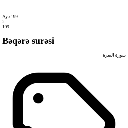
Ayə 199
2
199
Bəqərə surəsi
سورة البقرة