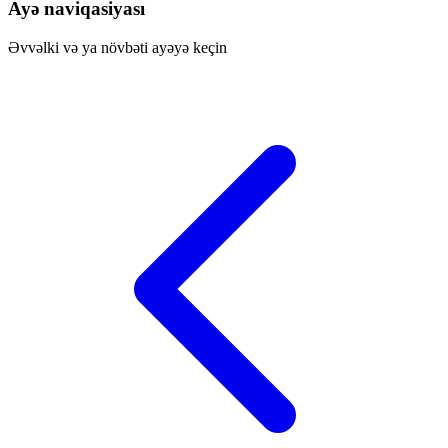
Ayə naviqasiyası
Əvvəlki və ya növbəti ayəyə keçin