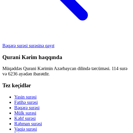
Bəqərə surəsi surəsinə qayıt
Qurani Kərim haqqında
Müqəddəs Qurani Kərimin Azərbaycan dilində tərcüməsi. 114 surə
və 6236 ayədən ibarətdir.
Tez keçidlər
Yasin surəsi
Fatihə surəsi
Bəqərə surəsi
Mülk surəsi
Kəhf surəsi
Rəhman surəsi
Vaqiə surəsi