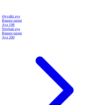
Əvvəlki ayə
Bəqərə surəsi
Ayə 198
Növbəti ayə
Bəqərə surəsi
Ayə 200