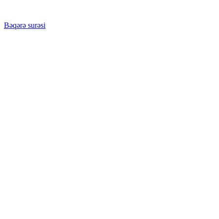
Bəqərə surəsi