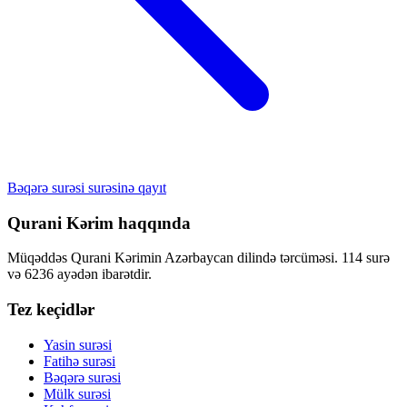
Bəqərə surəsi surəsinə qayıt
Qurani Kərim haqqında
Müqəddəs Qurani Kərimin Azərbaycan dilində tərcüməsi. 114 surə
və 6236 ayədən ibarətdir.
Tez keçidlər
Yasin surəsi
Fatihə surəsi
Bəqərə surəsi
Mülk surəsi