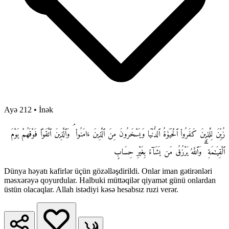
Ayə 212
•
İnək
زُيِّنَ لِلَّذِينَ كَفَرُوا۟ ٱلْحَيَوٰةُ ٱلدُّنْيَا وَيَسْخَرُونَ مِنَ ٱلَّذِينَ ءَامَنُوا۟ ۘ وَٱلَّذِينَ ٱتَّقَوْا۟ فَوْقَهُمْ يَوْمَ
ٱلْقِيَـٰمَةِ ۗ وَٱللَّهُ يَرْزُقُ مَن يَشَآءُ بِغَيْرِ حِسَابٍ
Dünya həyatı kafirlər üçün gözəlləşdirildi. Onlar iman gətirənləri
məsxərəyə qoyurdular. Halbuki müttəqilər qiyamət günü onlardan
üstün olacaqlar. Allah istədiyi kəsə hesabsız ruzi verər.