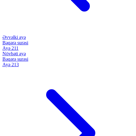
Əvvəlki ayə
Bəqərə surəsi
Ayə 211
Növbəti ayə
Bəqərə surəsi
Ayə 213