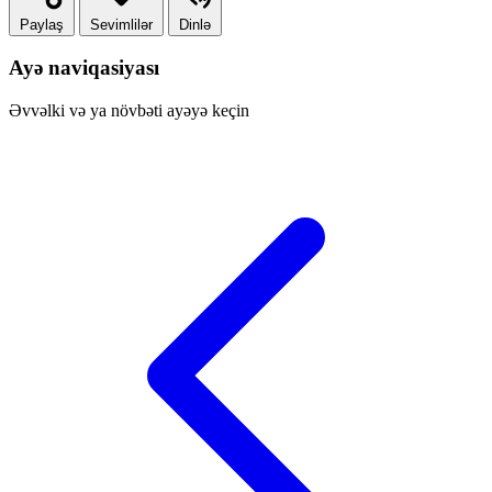
Paylaş
Sevimlilər
Dinlə
Ayə naviqasiyası
Əvvəlki və ya növbəti ayəyə keçin