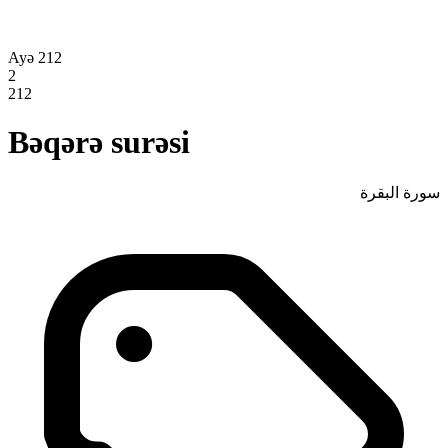
Ayə 212
2
212
Bəqərə surəsi
سورة البقرة