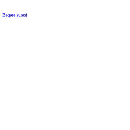
Bəqərə surəsi