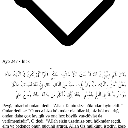
Ayə 247
•
İnək
وَقَالَ لَهُمْ نَبِيُّهُمْ إِنَّ ٱللَّهَ قَدْ بَعَثَ لَكُمْ طَالُوتَ مَلِكًا ۚ قَالُوٓا۟ أَنَّىٰ يَكُونُ لَهُ ٱلْمُلْكُ عَلَيْنَا
وَنَحْنُ أَحَقُّ بِٱلْمُلْكِ مِنْهُ وَلَمْ يُؤْتَ سَعَةً مِّنَ ٱلْمَالِ ۚ قَالَ إِنَّ ٱللَّهَ ٱصْطَفَىٰهُ عَلَيْكُمْ
وَزَادَهُۥ بَسْطَةً فِى ٱلْعِلْمِ وَٱلْجِسْمِ ۖ وَٱللَّهُ يُؤْتِى مُلْكَهُۥ مَن يَشَآءُ ۚ وَٱللَّهُ وَٰسِعٌ عَلِيمٌ
Peyğəmbərləri onlara dedi: “Allah Talutu sizə hökmdar təyin etdi!”
Onlar dedilər: “O necə bizə hökmdar ola bilər ki, biz hökmdarlığa
ondan daha çox layiqik və ona heç böyük var-dövlət də
verilməmişdir”. O dedi: “Allah sizin üzərinizə onu hökmdar seçdi,
elm və bədəncə onun gücünü artırdı. Allah Öz mülkünü istədiyi kəsə