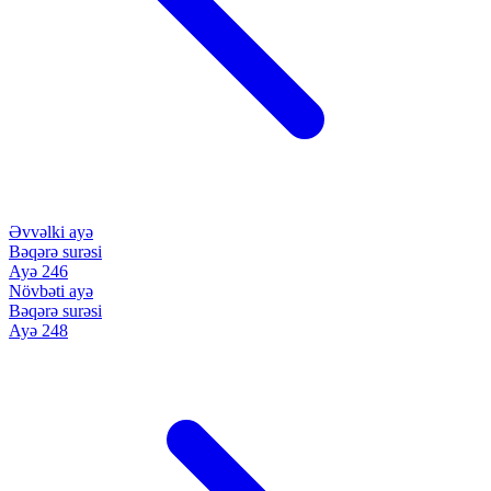
Əvvəlki ayə
Bəqərə surəsi
Ayə 246
Növbəti ayə
Bəqərə surəsi
Ayə 248