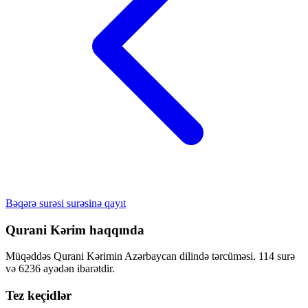
Bəqərə surəsi surəsinə qayıt
Qurani Kərim haqqında
Müqəddəs Qurani Kərimin Azərbaycan dilində tərcüməsi. 114 surə
və 6236 ayədən ibarətdir.
Tez keçidlər