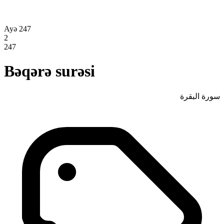
Ayə 247
2
247
Bəqərə surəsi
سورة البقرة