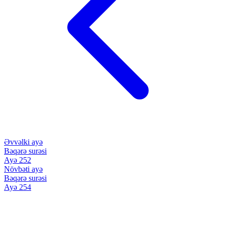
Əvvəlki ayə
Bəqərə surəsi
Ayə 252
Növbəti ayə
Bəqərə surəsi
Ayə 254