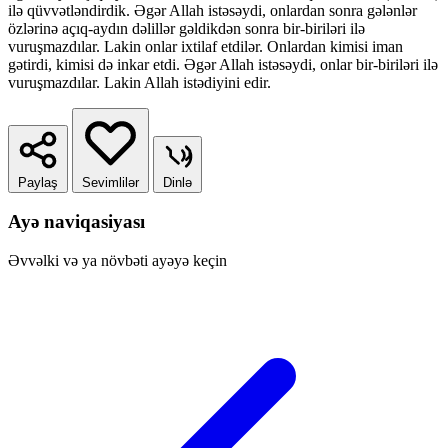
ilə qüvvətləndirdik. Əgər Allah istəsəydi, onlardan sonra gələnlər
özlərinə açıq-aydın dəlillər gəldikdən sonra bir-biriləri ilə
vuruşmazdılar. Lakin onlar ixtilaf etdilər. Onlardan kimisi iman
gətirdi, kimisi də inkar etdi. Əgər Allah istəsəydi, onlar bir-biriləri ilə
vuruşmazdılar. Lakin Allah istədiyini edir.
Paylaş
Sevimlilər
Dinlə
Ayə naviqasiyası
Əvvəlki və ya növbəti ayəyə keçin