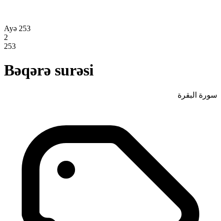
Ayə 253
2
253
Bəqərə surəsi
سورة البقرة