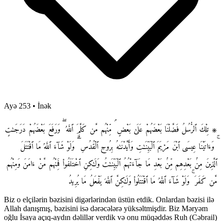
Ayə 253
•
İnək
۞ تِلْكَ ٱلرُّسُلُ فَضَّلْنَا بَعْضَهُمْ عَلَىٰ بَعْضٍ ۘ مِّنْهُم مَّن كَلَّمَ ٱللَّهُ ۖ وَرَفَعَ بَعْضَهُمْ دَرَجَـٰتٍ
ۚ وَءَاتَيْنَا عِيسَى ٱبْنَ مَرْيَمَ ٱلْبَيِّنَـٰتِ وَأَيَّدْنَـٰهُ بِرُوحِ ٱلْقُدُسِ ۗ وَلَوْ شَآءَ ٱللَّهُ مَا ٱقْتَتَلَ
ٱلَّذِينَ مِنۢ بَعْدِهِم مِّنۢ بَعْدِ مَا جَآءَتْهُمُ ٱلْبَيِّنَـٰتُ وَلَـٰكِنِ ٱخْتَلَفُوا۟ فَمِنْهُم مَّنْ ءَامَنَ وَمِنْهُم
مَّن كَفَرَ ۚ وَلَوْ شَآءَ ٱللَّهُ مَا ٱقْتَتَلُوا۟ وَلَـٰكِنَّ ٱللَّهَ يَفْعَلُ مَا يُرِيدُ
Biz o elçilərin bəzisini digərlərindən üstün etdik. Onlardan bəzisi ilə
Allah danışmış, bəzisini isə dərəcələrə yüksəltmişdir. Biz Məryəm
oğlu İsaya açıq-aydın dəlillər verdik və onu müqəddəs Ruh (Cəbrail)