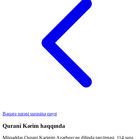
Bəqərə surəsi surəsinə qayıt
Qurani Kərim haqqında
Müqəddəs Qurani Kərimin Azərbaycan dilində tərcüməsi. 114 surə