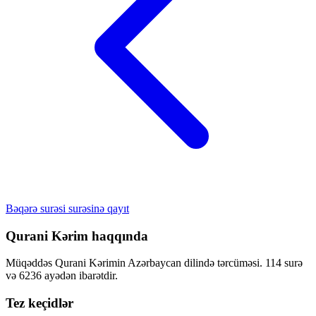
Bəqərə surəsi surəsinə qayıt
Qurani Kərim haqqında
Müqəddəs Qurani Kərimin Azərbaycan dilində tərcüməsi. 114 surə
və 6236 ayədən ibarətdir.
Tez keçidlər