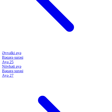
Əvvəlki ayə
Bəqərə surəsi
Ayə 25
Növbəti ayə
Bəqərə surəsi
Ayə 27