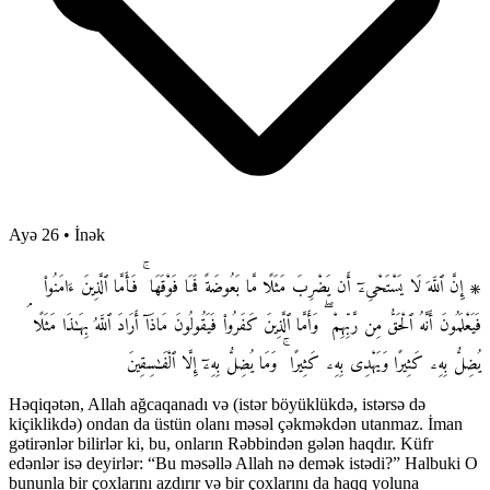
Ayə 26
•
İnək
۞ إِنَّ ٱللَّهَ لَا يَسْتَحْىِۦٓ أَن يَضْرِبَ مَثَلًا مَّا بَعُوضَةً فَمَا فَوْقَهَا ۚ فَأَمَّا ٱلَّذِينَ ءَامَنُوا۟
فَيَعْلَمُونَ أَنَّهُ ٱلْحَقُّ مِن رَّبِّهِمْ ۖ وَأَمَّا ٱلَّذِينَ كَفَرُوا۟ فَيَقُولُونَ مَاذَآ أَرَادَ ٱللَّهُ بِهَـٰذَا مَثَلًا ۘ
يُضِلُّ بِهِۦ كَثِيرًا وَيَهْدِى بِهِۦ كَثِيرًا ۚ وَمَا يُضِلُّ بِهِۦٓ إِلَّا ٱلْفَـٰسِقِينَ
Həqiqətən, Allah ağcaqanadı və (istər böyüklükdə, istərsə də
kiçiklikdə) ondan da üstün olanı məsəl çəkməkdən utanmaz. İman
gətirənlər bilirlər ki, bu, onların Rəbbindən gələn haqdır. Küfr
edənlər isə deyirlər: “Bu məsəllə Allah nə demək istədi?” Halbuki O
bununla bir çoxlarını azdırır və bir çoxlarını da haqq yoluna