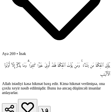
Ayə 269
•
İnək
يُؤْتِى ٱلْحِكْمَةَ مَن يَشَآءُ ۚ وَمَن يُؤْتَ ٱلْحِكْمَةَ فَقَدْ أُوتِىَ خَيْرًا كَثِيرًا ۗ وَمَا يَذَّكَّرُ إِلَّآ أُو۟لُوا۟
ٱلْأَلْبَـٰبِ
Allah istədiyi kəsə hikmət bəxş edir. Kimə hikmət verilmişsə, ona
çoxlu xeyir nəsib edilmişdir. Bunu isə ancaq düşüncəli insanlar
anlayarlar.