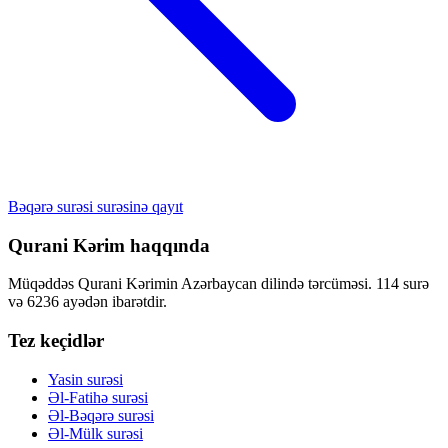
Bəqərə surəsi surəsinə qayıt
Qurani Kərim haqqında
Müqəddəs Qurani Kərimin Azərbaycan dilində tərcüməsi. 114 surə
və 6236 ayədən ibarətdir.
Tez keçidlər
Yasin surəsi
Əl-Fatihə surəsi
Əl-Bəqərə surəsi
Əl-Mülk surəsi