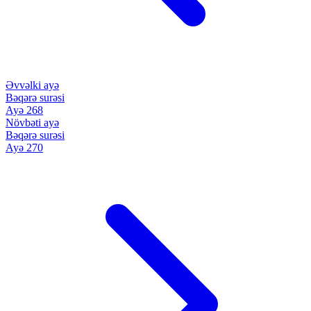
Əvvəlki ayə
Bəqərə surəsi
Ayə 268
Növbəti ayə
Bəqərə surəsi
Ayə 270