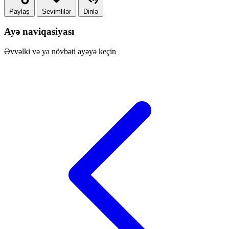
Paylaş
Sevimlilər
Dinlə
Ayə naviqasiyası
Əvvəlki və ya növbəti ayəyə keçin