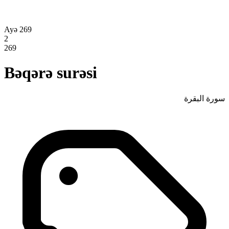
Ayə 269
2
269
Bəqərə surəsi
سورة البقرة