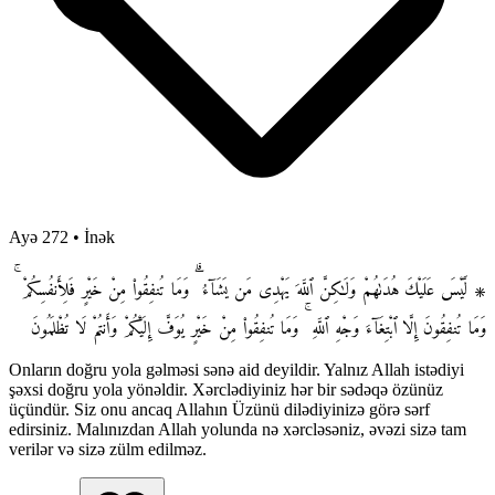
Ayə 272
•
İnək
۞ لَّيْسَ عَلَيْكَ هُدَىٰهُمْ وَلَـٰكِنَّ ٱللَّهَ يَهْدِى مَن يَشَآءُ ۗ وَمَا تُنفِقُوا۟ مِنْ خَيْرٍ فَلِأَنفُسِكُمْ ۚ
وَمَا تُنفِقُونَ إِلَّا ٱبْتِغَآءَ وَجْهِ ٱللَّهِ ۚ وَمَا تُنفِقُوا۟ مِنْ خَيْرٍ يُوَفَّ إِلَيْكُمْ وَأَنتُمْ لَا تُظْلَمُونَ
Onların doğru yola gəlməsi sənə aid deyildir. Yalnız Allah istədiyi
şəxsi doğru yola yönəldir. Xərclədiyiniz hər bir sədəqə özünüz
üçündür. Siz onu ancaq Allahın Üzünü dilədiyinizə görə sərf
edirsiniz. Malınızdan Allah yolunda nə xərcləsəniz, əvəzi sizə tam
verilər və sizə zülm edilməz.