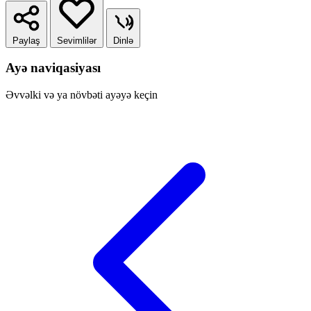
Paylaş
Sevimlilər
Dinlə
Ayə naviqasiyası
Əvvəlki və ya növbəti ayəyə keçin