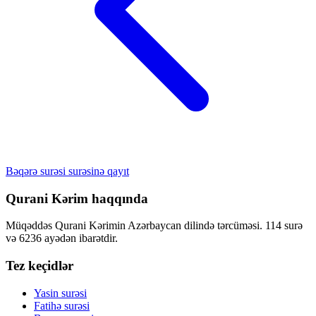
Bəqərə surəsi surəsinə qayıt
Qurani Kərim haqqında
Müqəddəs Qurani Kərimin Azərbaycan dilində tərcüməsi. 114 surə
və 6236 ayədən ibarətdir.
Tez keçidlər
Yasin surəsi
Fatihə surəsi