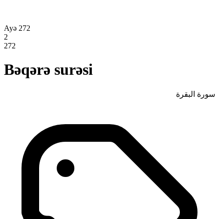
Ayə 272
2
272
Bəqərə surəsi
سورة البقرة