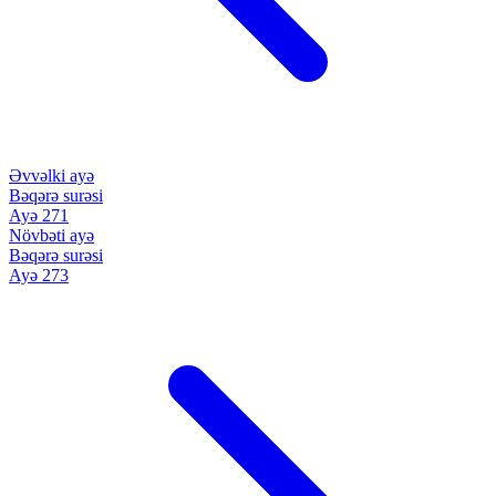
Əvvəlki ayə
Bəqərə surəsi
Ayə 271
Növbəti ayə
Bəqərə surəsi
Ayə 273