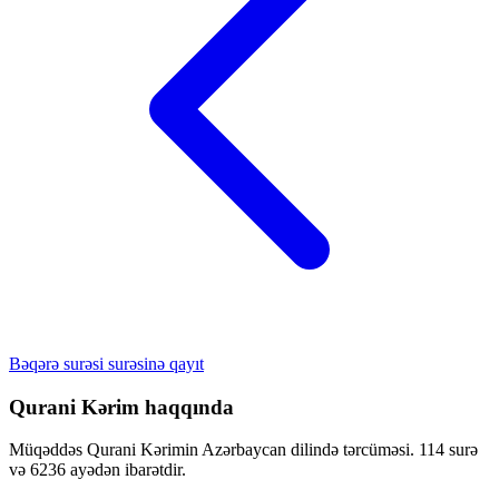
Bəqərə surəsi surəsinə qayıt
Qurani Kərim haqqında
Müqəddəs Qurani Kərimin Azərbaycan dilində tərcüməsi. 114 surə
və 6236 ayədən ibarətdir.