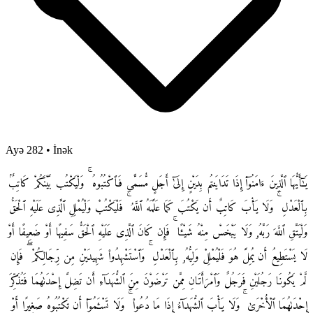
Ayə 282
•
İnək
يَـٰٓأَيُّهَا ٱلَّذِينَ ءَامَنُوٓا۟ إِذَا تَدَايَنتُم بِدَيْنٍ إِلَىٰٓ أَجَلٍ مُّسَمًّى فَٱكْتُبُوهُ ۚ وَلْيَكْتُب بَّيْنَكُمْ كَاتِبٌۢ
بِٱلْعَدْلِ ۚ وَلَا يَأْبَ كَاتِبٌ أَن يَكْتُبَ كَمَا عَلَّمَهُ ٱللَّهُ ۚ فَلْيَكْتُبْ وَلْيُمْلِلِ ٱلَّذِى عَلَيْهِ ٱلْحَقُّ
وَلْيَتَّقِ ٱللَّهَ رَبَّهُۥ وَلَا يَبْخَسْ مِنْهُ شَيْـًٔا ۚ فَإِن كَانَ ٱلَّذِى عَلَيْهِ ٱلْحَقُّ سَفِيهًا أَوْ ضَعِيفًا أَوْ
لَا يَسْتَطِيعُ أَن يُمِلَّ هُوَ فَلْيُمْلِلْ وَلِيُّهُۥ بِٱلْعَدْلِ ۚ وَٱسْتَشْهِدُوا۟ شَهِيدَيْنِ مِن رِّجَالِكُمْ ۖ فَإِن
لَّمْ يَكُونَا رَجُلَيْنِ فَرَجُلٌ وَٱمْرَأَتَانِ مِمَّن تَرْضَوْنَ مِنَ ٱلشُّهَدَآءِ أَن تَضِلَّ إِحْدَىٰهُمَا فَتُذَكِّرَ
إِحْدَىٰهُمَا ٱلْأُخْرَىٰ ۚ وَلَا يَأْبَ ٱلشُّهَدَآءُ إِذَا مَا دُعُوا۟ ۚ وَلَا تَسْـَٔمُوٓا۟ أَن تَكْتُبُوهُ صَغِيرًا أَوْ