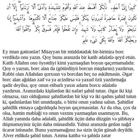
كَبِيرًا إِلَىٰٓ أَجَلِهِۦ ۚ ذَٰلِكُمْ أَقْسَطُ عِندَ ٱللَّهِ وَأَقْوَمُ لِلشَّهَـٰدَةِ وَأَدْنَىٰٓ أَلَّا تَرْتَابُوٓا۟ ۖ إِلَّآ أَن
تَكُونَ تِجَـٰرَةً حَاضِرَةً تُدِيرُونَهَا بَيْنَكُمْ فَلَيْسَ عَلَيْكُمْ جُنَاحٌ أَلَّا تَكْتُبُوهَا ۗ وَأَشْهِدُوٓا۟ إِذَا
تَبَايَعْتُمْ ۚ وَلَا يُضَآرَّ كَاتِبٌ وَلَا شَهِيدٌ ۚ وَإِن تَفْعَلُوا۟ فَإِنَّهُۥ فُسُوقٌۢ بِكُمْ ۗ وَٱتَّقُوا۟ ٱللَّهَ ۖ
وَيُعَلِّمُكُمُ ٱللَّهُ ۗ وَٱللَّهُ بِكُلِّ شَىْءٍ عَلِيمٌ
Ey iman gətirənlər! Müəyyən bir müddətədək bir-birinizə borc
verdikdə onu yazın. Qoy bunu aranızda bir katib ədalətlə qeyd etsin.
Katib Allahın onu öyrətdiyi kimi yazmaqdan boyun qaçırmamalıdır.
Qoy o yazsın, borc alan da (götürdüyü borcun miqdarını) yazdırsın,
Rəbbi olan Allahdan qorxsun və borcdan heç nə əskiltməsin. Əgər
borc alan ağıldan zəif və ya acizdirsə və yaxud özü yazdırmağa
qadir deyilsə, qoy onun etibarlı yaxın adamı borcu ədalətlə
yazdırsın. Aranızdakı kişilərdən iki nəfəri şahid tutun. Əgər iki kişi
olmazsa, razı olduğunuz şahidlərdən bir kişi və iki qadını şahid tutun
ki, qadınlardan biri unutduqda, o birisi onun yadına salsın. Şahidlər
şahidlik etməyə çağırıldıqda boyun qaçırmasınlar. Az da olsa, çox da
olsa, həmin məbləği və onun vaxtını yazmaqdan usanmayın. Bu,
Allah yanında daha ədalətli, şahidlik üçün daha düzgün və şübhəyə
düşməməyiniz üçün daha münasibdir. Yalnız aranızda gedən nağd
ticarət istisnadır. Bunu yazmamağınız isə sizin üçün günah deyildir.
Alver etdikdə şahid tutun. Amma katibə və şahidə zərər