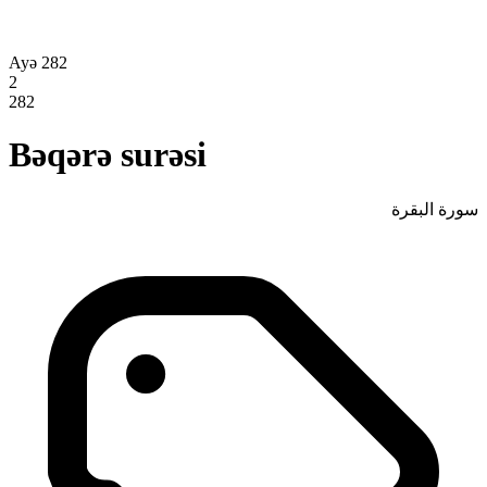
Ayə 282
2
282
Bəqərə surəsi
سورة البقرة