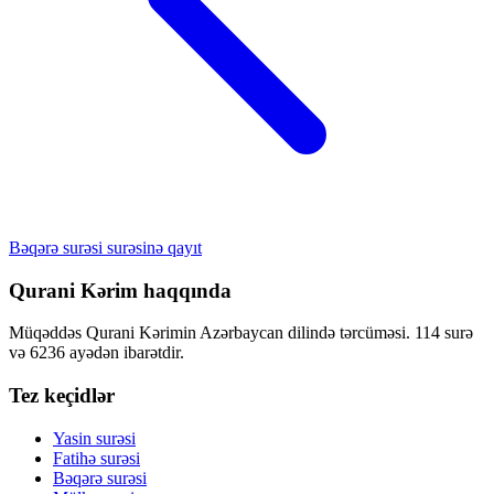
Bəqərə surəsi surəsinə qayıt
Qurani Kərim haqqında
Müqəddəs Qurani Kərimin Azərbaycan dilində tərcüməsi. 114 surə
və 6236 ayədən ibarətdir.
Tez keçidlər
Yasin surəsi
Fatihə surəsi
Bəqərə surəsi