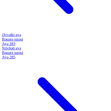
Əvvəlki ayə
Bəqərə surəsi
Ayə 283
Növbəti ayə
Bəqərə surəsi
Ayə 285