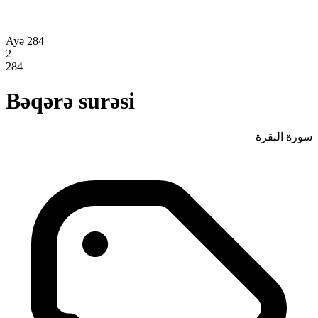
Ayə 284
2
284
Bəqərə surəsi
سورة البقرة