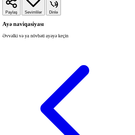
Paylaş
Sevimlilər
Dinlə
Ayə naviqasiyası
Əvvəlki və ya növbəti ayəyə keçin