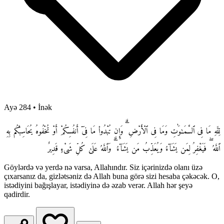
Ayə 284
•
İnək
لِّلَّهِ مَا فِى ٱلسَّمَـٰوَٰتِ وَمَا فِى ٱلْأَرْضِ ۗ وَإِن تُبْدُوا۟ مَا فِىٓ أَنفُسِكُمْ أَوْ تُخْفُوهُ يُحَاسِبْكُم بِهِ
ٱللَّهُ ۖ فَيَغْفِرُ لِمَن يَشَآءُ وَيُعَذِّبُ مَن يَشَآءُ ۗ وَٱللَّهُ عَلَىٰ كُلِّ شَىْءٍ قَدِيرٌ
Göylərdə və yerdə nə varsa, Allahındır. Siz içərinizdə olanı üzə
çıxarsanız da, gizlətsəniz də Allah buna görə sizi hesaba çəkəcək. O,
istədiyini bağışlayar, istədiyinə də əzab verər. Allah hər şeyə
qadirdir.