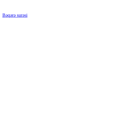
Bəqərə surəsi