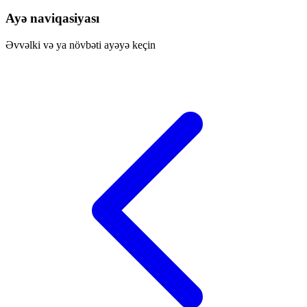
Ayə naviqasiyası
Əvvəlki və ya növbəti ayəyə keçin