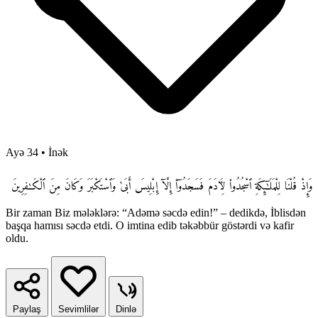
Ayə 34
•
İnək
وَإِذْ قُلْنَا لِلْمَلَـٰٓئِكَةِ ٱسْجُدُوا۟ لِـَٔادَمَ فَسَجَدُوٓا۟ إِلَّآ إِبْلِيسَ أَبَىٰ وَٱسْتَكْبَرَ وَكَانَ مِنَ ٱلْكَـٰفِرِينَ
Bir zaman Biz mələklərə: “Adəmə səcdə edin!” – dedikdə, İblisdən
başqa hamısı səcdə etdi. O imtina edib təkəbbür göstərdi və kafir
oldu.
Paylaş
Sevimlilər
Dinlə