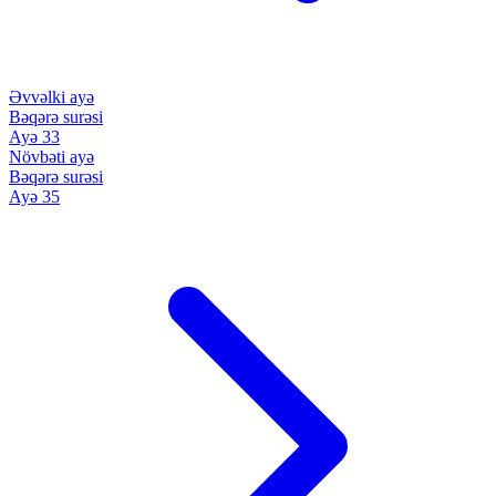
Əvvəlki ayə
Bəqərə surəsi
Ayə 33
Növbəti ayə
Bəqərə surəsi
Ayə 35