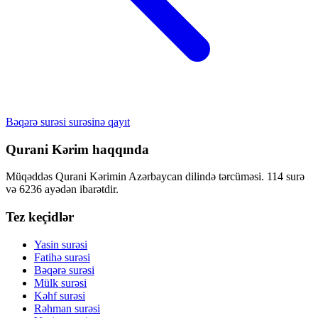
Bəqərə surəsi surəsinə qayıt
Qurani Kərim haqqında
Müqəddəs Qurani Kərimin Azərbaycan dilində tərcüməsi. 114 surə
və 6236 ayədən ibarətdir.
Tez keçidlər
Yasin surəsi
Fatihə surəsi
Bəqərə surəsi
Mülk surəsi
Kəhf surəsi
Rəhman surəsi