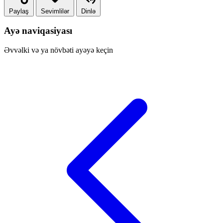
Paylaş
Sevimlilər
Dinlə
Ayə naviqasiyası
Əvvəlki və ya növbəti ayəyə keçin