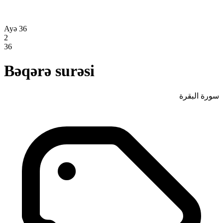
Ayə 36
2
36
Bəqərə surəsi
سورة البقرة