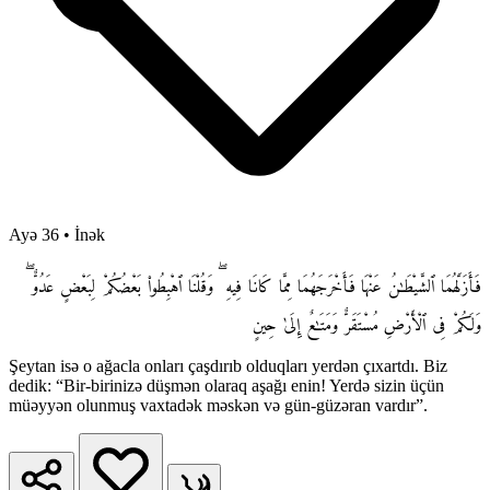
Ayə 36
•
İnək
فَأَزَلَّهُمَا ٱلشَّيْطَـٰنُ عَنْهَا فَأَخْرَجَهُمَا مِمَّا كَانَا فِيهِ ۖ وَقُلْنَا ٱهْبِطُوا۟ بَعْضُكُمْ لِبَعْضٍ عَدُوٌّ ۖ
وَلَكُمْ فِى ٱلْأَرْضِ مُسْتَقَرٌّ وَمَتَـٰعٌ إِلَىٰ حِينٍ
Şeytan isə o ağacla onları çaşdırıb olduqları yerdən çıxartdı. Biz
dedik: “Bir-birinizə düşmən olaraq aşağı enin! Yerdə sizin üçün
müəyyən olunmuş vaxtadək məskən və gün-güzəran vardır”.