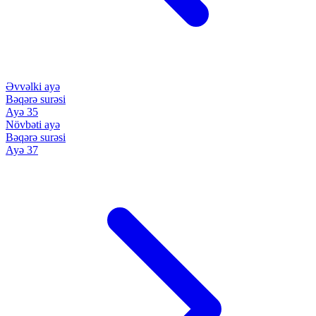
Əvvəlki ayə
Bəqərə surəsi
Ayə 35
Növbəti ayə
Bəqərə surəsi
Ayə 37