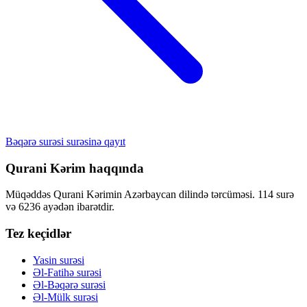
Bəqərə surəsi surəsinə qayıt
Qurani Kərim haqqında
Müqəddəs Qurani Kərimin Azərbaycan dilində tərcüməsi. 114 surə
və 6236 ayədən ibarətdir.
Tez keçidlər
Yasin surəsi
Əl-Fatihə surəsi
Əl-Bəqərə surəsi
Əl-Mülk surəsi