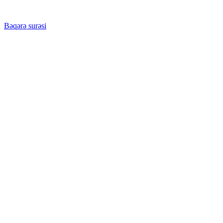
Bəqərə surəsi