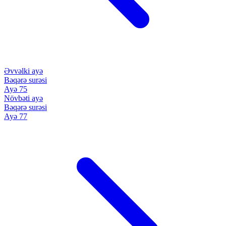
Əvvəlki ayə
Bəqərə surəsi
Ayə 75
Növbəti ayə
Bəqərə surəsi
Ayə 77