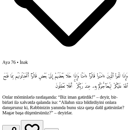
Ayə 76
•
İnək
وَإِذَا لَقُوا۟ ٱلَّذِينَ ءَامَنُوا۟ قَالُوٓا۟ ءَامَنَّا وَإِذَا خَلَا بَعْضُهُمْ إِلَىٰ بَعْضٍ قَالُوٓا۟ أَتُحَدِّثُونَهُم بِمَا فَتَحَ
ٱللَّهُ عَلَيْكُمْ لِيُحَآجُّوكُم بِهِۦ عِندَ رَبِّكُمْ ۚ أَفَلَا تَعْقِلُونَ
Onlar möminlərlə rastlaşanda: “Biz iman gətirdik!” – deyir, bir-
birləri ilə xəlvətdə qalanda isə: “Allahın sizə bildirdiyini onlara
danışırsınız ki, Rəbbinizin yanında bunu sizə qarşı dəlil gətirsinlər?
Məgər başa düşmürsünüz?” – deyirlər.