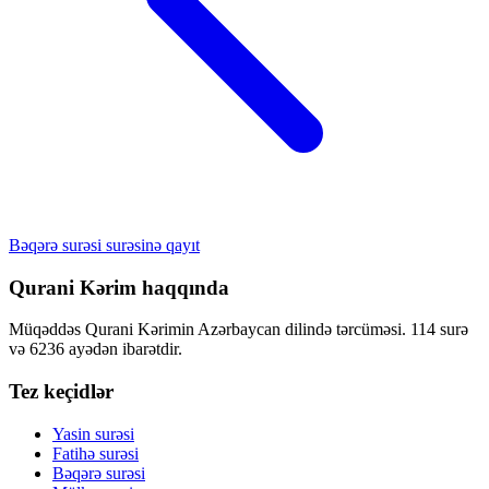
Bəqərə surəsi surəsinə qayıt
Qurani Kərim haqqında
Müqəddəs Qurani Kərimin Azərbaycan dilində tərcüməsi. 114 surə
və 6236 ayədən ibarətdir.
Tez keçidlər
Yasin surəsi
Fatihə surəsi
Bəqərə surəsi