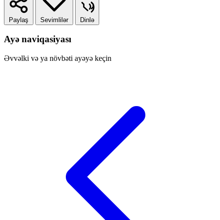
Paylaş
Sevimlilər
Dinlə
Ayə naviqasiyası
Əvvəlki və ya növbəti ayəyə keçin