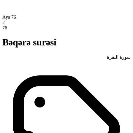
Ayə 76
2
76
Bəqərə surəsi
سورة البقرة