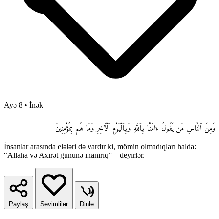
Ayə 8
•
İnək
وَمِنَ ٱلنَّاسِ مَن يَقُولُ ءَامَنَّا بِٱللَّهِ وَبِٱلْيَوْمِ ٱلْـَٔاخِرِ وَمَا هُم بِمُؤْمِنِينَ
İnsanlar arasında elələri də vardır ki, mömin olmadıqları halda:
“Allaha və Axirət gününə inanırıq” – deyirlər.
Paylaş
Sevimlilər
Dinlə