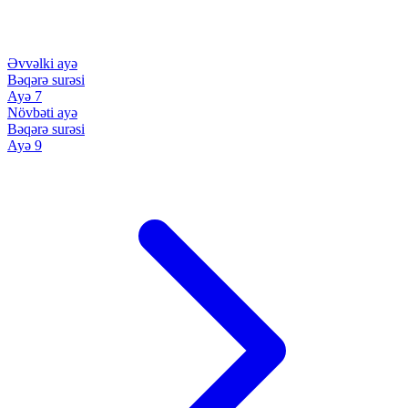
Əvvəlki ayə
Bəqərə surəsi
Ayə 7
Növbəti ayə
Bəqərə surəsi
Ayə 9