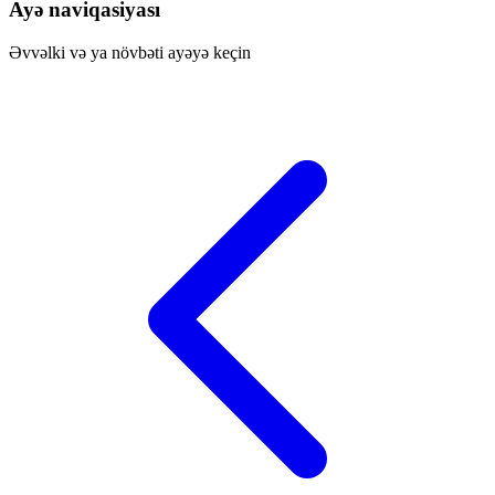
Ayə naviqasiyası
Əvvəlki və ya növbəti ayəyə keçin