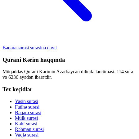
Bəqərə surəsi surəsinə qayıt
Qurani Kərim haqqında
Müqəddəs Qurani Kərimin Azərbaycan dilində tərcüməsi. 114 surə
və 6236 ayədən ibarətdir.
Tez keçidlər
Yasin surəsi
Fatihə surəsi
Bəqərə surəsi
Mülk surəsi
Kəhf surəsi
Rəhman surəsi
Vaqiə surəsi