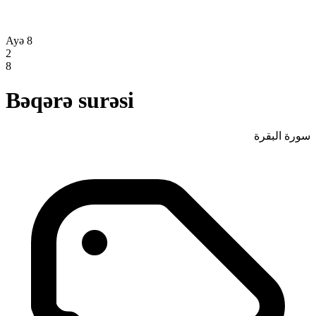
Ayə 8
2
8
Bəqərə surəsi
سورة البقرة