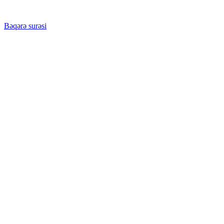
Bəqərə surəsi