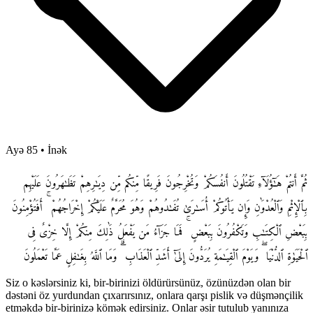
Ayə 85
•
İnək
ثُمَّ أَنتُمْ هَـٰٓؤُلَآءِ تَقْتُلُونَ أَنفُسَكُمْ وَتُخْرِجُونَ فَرِيقًا مِّنكُم مِّن دِيَـٰرِهِمْ تَظَـٰهَرُونَ عَلَيْهِم
بِٱلْإِثْمِ وَٱلْعُدْوَٰنِ وَإِن يَأْتُوكُمْ أُسَـٰرَىٰ تُفَـٰدُوهُمْ وَهُوَ مُحَرَّمٌ عَلَيْكُمْ إِخْرَاجُهُمْ ۚ أَفَتُؤْمِنُونَ
بِبَعْضِ ٱلْكِتَـٰبِ وَتَكْفُرُونَ بِبَعْضٍ ۚ فَمَا جَزَآءُ مَن يَفْعَلُ ذَٰلِكَ مِنكُمْ إِلَّا خِزْىٌ فِى
ٱلْحَيَوٰةِ ٱلدُّنْيَا ۖ وَيَوْمَ ٱلْقِيَـٰمَةِ يُرَدُّونَ إِلَىٰٓ أَشَدِّ ٱلْعَذَابِ ۗ وَمَا ٱللَّهُ بِغَـٰفِلٍ عَمَّا تَعْمَلُونَ
Siz o kəslərsiniz ki, bir-birinizi öldürürsünüz, özünüzdən olan bir
dəstəni öz yurdundan çıxarırsınız, onlara qarşı pislik və düşmənçilik
etməkdə bir-birinizə kömək edirsiniz. Onlar əsir tutulub yanınıza