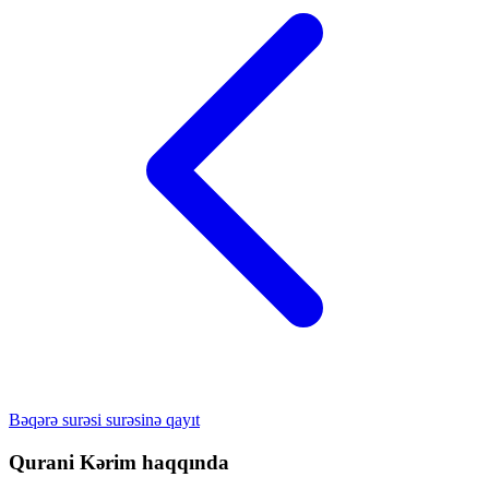
Bəqərə surəsi surəsinə qayıt
Qurani Kərim haqqında