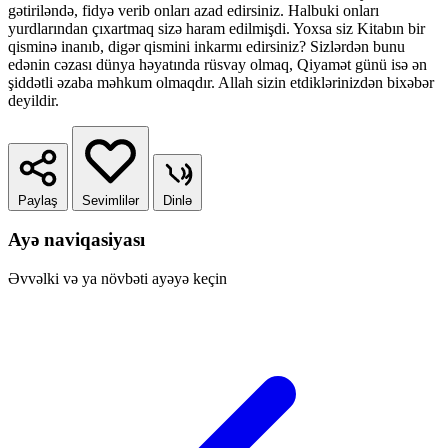
gətiriləndə, fidyə verib onları azad edirsiniz. Halbuki onları
yurdlarından çıxartmaq sizə haram edilmişdi. Yoxsa siz Kitabın bir
qisminə inanıb, digər qismini inkarmı edirsiniz? Sizlərdən bunu
edənin cəzası dünya həyatında rüsvay olmaq, Qiyamət günü isə ən
şiddətli əzaba məhkum olmaqdır. Allah sizin etdiklərinizdən bixəbər
deyildir.
Paylaş
Sevimlilər
Dinlə
Ayə naviqasiyası
Əvvəlki və ya növbəti ayəyə keçin