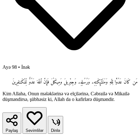
Ayə 98
•
İnək
مَن كَانَ عَدُوًّا لِّلَّهِ وَمَلَـٰٓئِكَتِهِۦ وَرُسُلِهِۦ وَجِبْرِيلَ وَمِيكَىٰلَ فَإِنَّ ٱللَّهَ عَدُوٌّ لِّلْكَـٰفِرِينَ
Kim Allaha, Onun mələklərinə və elçilərinə, Cəbrailə və Mikailə
düşməndirsə, şübhəsiz ki, Allah da o kafirlərə düşməndir.
Paylaş
Sevimlilər
Dinlə