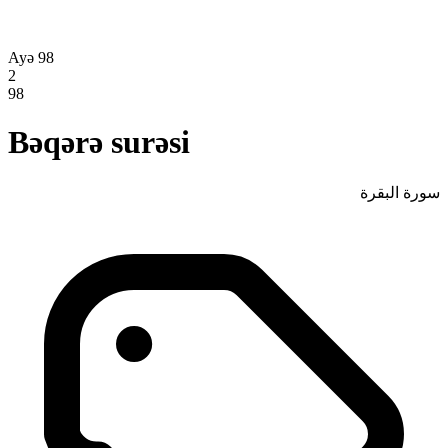
Ayə 98
2
98
Bəqərə surəsi
سورة البقرة