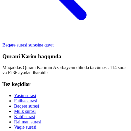
Bəqərə surəsi surəsinə qayıt
Qurani Kərim haqqında
Müqəddəs Qurani Kərimin Azərbaycan dilində tərcüməsi. 114 surə
və 6236 ayədən ibarətdir.
Tez keçidlər
Yasin surəsi
Fatihə surəsi
Bəqərə surəsi
Mülk surəsi
Kəhf surəsi
Rəhman surəsi
Vaqiə surəsi