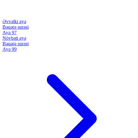
Əvvəlki ayə
Bəqərə surəsi
Ayə 97
Növbəti ayə
Bəqərə surəsi
Ayə 99