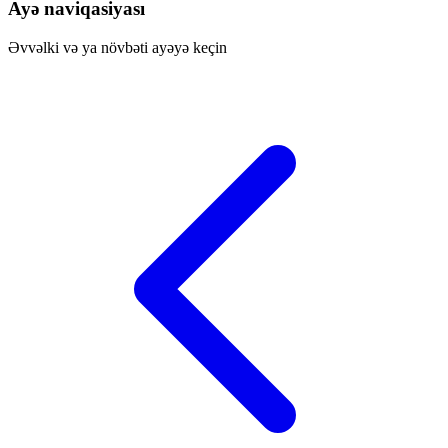
Ayə naviqasiyası
Əvvəlki və ya növbəti ayəyə keçin