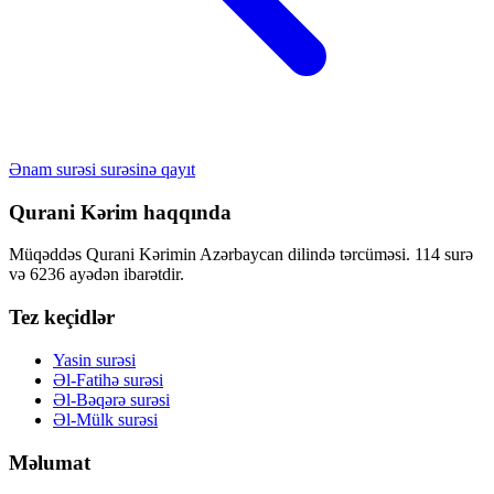
Ənam surəsi surəsinə qayıt
Qurani Kərim haqqında
Müqəddəs Qurani Kərimin Azərbaycan dilində tərcüməsi. 114 surə
və 6236 ayədən ibarətdir.
Tez keçidlər
Yasin surəsi
Əl-Fatihə surəsi
Əl-Bəqərə surəsi
Əl-Mülk surəsi
Məlumat