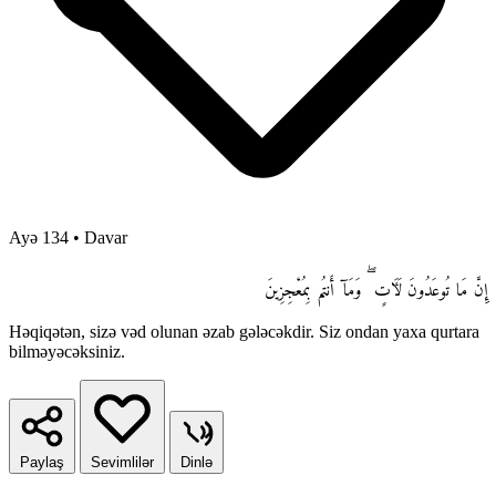
Ayə 134
•
Davar
إِنَّ مَا تُوعَدُونَ لَـَٔاتٍ ۖ وَمَآ أَنتُم بِمُعْجِزِينَ
Həqiqətən, sizə vəd olunan əzab gələcəkdir. Siz ondan yaxa qurtara
bilməyəcəksiniz.
Paylaş
Sevimlilər
Dinlə