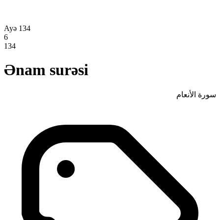
Ayə 134
6
134
Ənam surəsi
سورة الأنعام