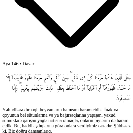
Ayə 146
•
Davar
وَعَلَى ٱلَّذِينَ هَادُوا۟ حَرَّمْنَا كُلَّ ذِى ظُفُرٍ ۖ وَمِنَ ٱلْبَقَرِ وَٱلْغَنَمِ حَرَّمْنَا عَلَيْهِمْ شُحُومَهُمَآ إِلَّا
مَا حَمَلَتْ ظُهُورُهُمَآ أَوِ ٱلْحَوَايَآ أَوْ مَا ٱخْتَلَطَ بِعَظْمٍ ۚ ذَٰلِكَ جَزَيْنَـٰهُم بِبَغْيِهِمْ ۖ وَإِنَّا
لَصَـٰدِقُونَ
Yəhudilərə dırnaqlı heyvanların hamısını haram etdik. İnək və
qoyunun bel sütunlarına və ya bağırsaqlarına yapışan, yaxud
sümüklərə qarışan yağlar istisna olmaqla, onların piylərini də haram
etdik. Bu, həddi aşdıqlarına görə onlara verdiyimiz cəzadır. Şübhəsiz
ki, Biz doğru danışanlarıq.