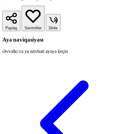
Paylaş
Sevimlilər
Dinlə
Ayə naviqasiyası
Əvvəlki və ya növbəti ayəyə keçin