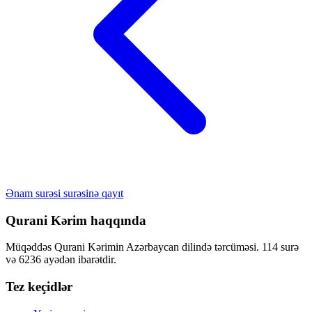
Ənam surəsi surəsinə qayıt
Qurani Kərim haqqında
Müqəddəs Qurani Kərimin Azərbaycan dilində tərcüməsi. 114 surə
və 6236 ayədən ibarətdir.
Tez keçidlər