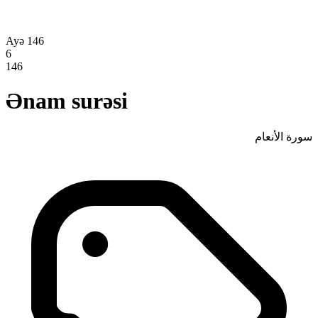
Ayə 146
6
146
Ənam surəsi
سورة الأنعام