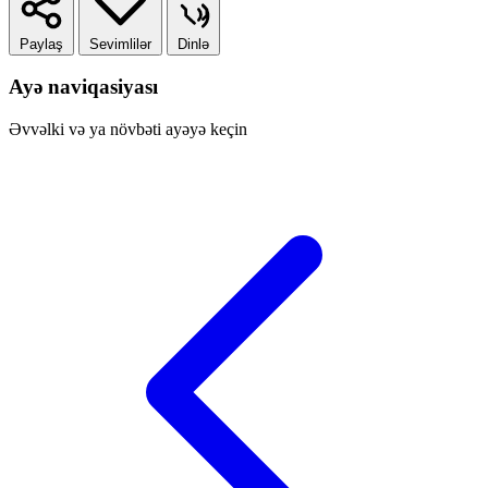
Paylaş
Sevimlilər
Dinlə
Ayə naviqasiyası
Əvvəlki və ya növbəti ayəyə keçin