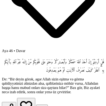
Ayə 46
•
Davar
قُلْ أَرَءَيْتُمْ إِنْ أَخَذَ ٱللَّهُ سَمْعَكُمْ وَأَبْصَـٰرَكُمْ وَخَتَمَ عَلَىٰ قُلُوبِكُم مَّنْ إِلَـٰهٌ غَيْرُ ٱللَّهِ يَأْتِيكُم
بِهِ ۗ ٱنظُرْ كَيْفَ نُصَرِّفُ ٱلْـَٔايَـٰتِ ثُمَّ هُمْ يَصْدِفُونَ
De: “Bir deyin görək, əgər Allah sizin eşitmə və görmə
qabiliyyətinizi əlinizdən alsa, qəlblərinizə möhür vursa, Allahdan
başqa hansı məbud onları sizə qaytara bilər?” Bax gör, Biz ayələri
necə izah edirik, sonra onlar yenə üz çevirirlər.