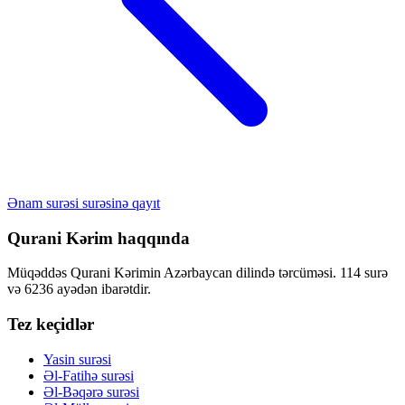
Ənam surəsi surəsinə qayıt
Qurani Kərim haqqında
Müqəddəs Qurani Kərimin Azərbaycan dilində tərcüməsi. 114 surə
və 6236 ayədən ibarətdir.
Tez keçidlər
Yasin surəsi
Əl-Fatihə surəsi
Əl-Bəqərə surəsi