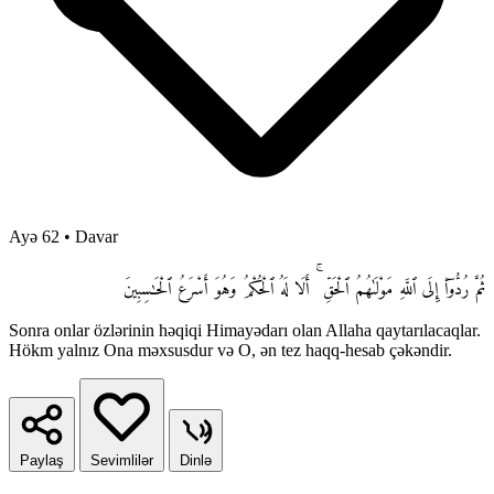
Ayə 62
•
Davar
ثُمَّ رُدُّوٓا۟ إِلَى ٱللَّهِ مَوْلَىٰهُمُ ٱلْحَقِّ ۚ أَلَا لَهُ ٱلْحُكْمُ وَهُوَ أَسْرَعُ ٱلْحَـٰسِبِينَ
Sonra onlar özlərinin həqiqi Himayədarı olan Allaha qaytarılacaqlar.
Hökm yalnız Ona məxsusdur və O, ən tez haqq-hesab çəkəndir.
Paylaş
Sevimlilər
Dinlə