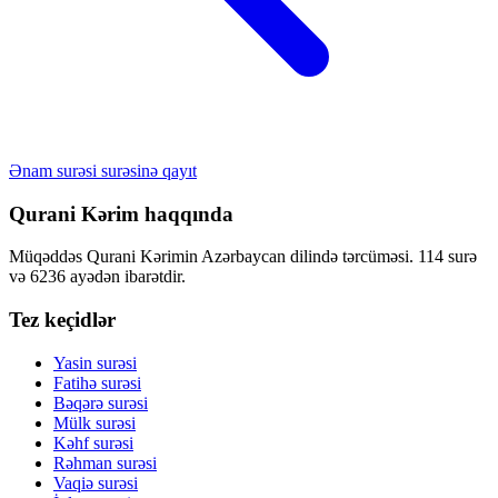
Ənam surəsi surəsinə qayıt
Qurani Kərim haqqında
Müqəddəs Qurani Kərimin Azərbaycan dilində tərcüməsi. 114 surə
və 6236 ayədən ibarətdir.
Tez keçidlər
Yasin surəsi
Fatihə surəsi
Bəqərə surəsi
Mülk surəsi
Kəhf surəsi
Rəhman surəsi
Vaqiə surəsi