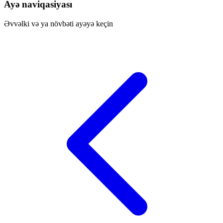
Ayə naviqasiyası
Əvvəlki və ya növbəti ayəyə keçin