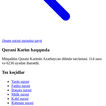
Ənam surəsi surəsinə qayıt
Qurani Kərim haqqında
Müqəddəs Qurani Kərimin Azərbaycan dilində tərcüməsi. 114 surə
və 6236 ayədən ibarətdir.
Tez keçidlər
Yasin surəsi
Fatihə surəsi
Bəqərə surəsi
Mülk surəsi
Kəhf surəsi
Rəhman surəsi