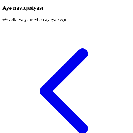
Ayə naviqasiyası
Əvvəlki və ya növbəti ayəyə keçin