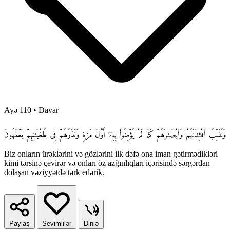
Ayə 110
•
Davar
وَنُقَلِّبُ أَفْـِٔدَتَهُمْ وَأَبْصَـٰرَهُمْ كَمَا لَمْ يُؤْمِنُوا۟ بِهِۦٓ أَوَّلَ مَرَّةٍ وَنَذَرُهُمْ فِى طُغْيَـٰنِهِمْ يَعْمَهُونَ
Biz onların ürəklərini və gözlərini ilk dəfə ona iman gətirmədikləri
kimi tərsinə çevirər və onları öz azğınlıqları içərisində sərgərdan
dolaşan vəziyyətdə tərk edərik.
Paylaş
Sevimlilər
Dinlə