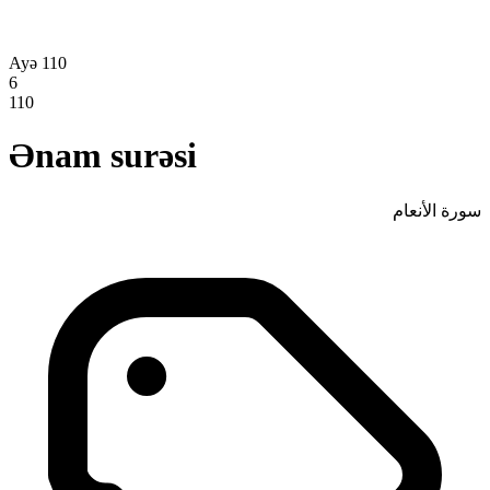
Ayə 110
6
110
Ənam surəsi
سورة الأنعام