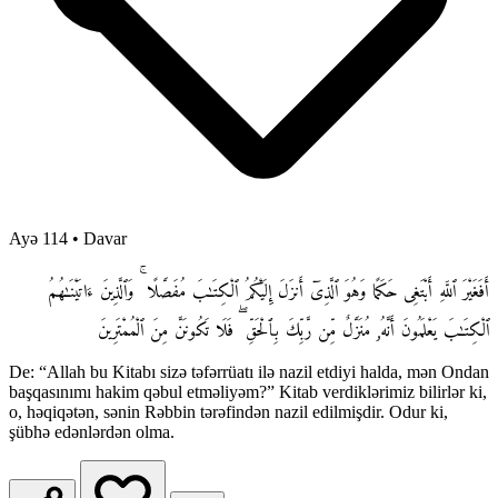
Ayə 114
•
Davar
أَفَغَيْرَ ٱللَّهِ أَبْتَغِى حَكَمًا وَهُوَ ٱلَّذِىٓ أَنزَلَ إِلَيْكُمُ ٱلْكِتَـٰبَ مُفَصَّلًا ۚ وَٱلَّذِينَ ءَاتَيْنَـٰهُمُ
ٱلْكِتَـٰبَ يَعْلَمُونَ أَنَّهُۥ مُنَزَّلٌ مِّن رَّبِّكَ بِٱلْحَقِّ ۖ فَلَا تَكُونَنَّ مِنَ ٱلْمُمْتَرِينَ
De: “Allah bu Kitabı sizə təfərrüatı ilə nazil etdiyi halda, mən Ondan
başqasınımı hakim qəbul etməliyəm?” Kitab verdiklərimiz bilirlər ki,
o, həqiqətən, sənin Rəbbin tərəfindən nazil edilmişdir. Odur ki,
şübhə edənlərdən olma.