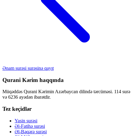
Ənam surəsi surəsinə qayıt
Qurani Kərim haqqında
Müqəddəs Qurani Kərimin Azərbaycan dilində tərcüməsi. 114 surə
və 6236 ayədən ibarətdir.
Tez keçidlər
Yasin surəsi
Əl-Fatihə surəsi
Əl-Bəqərə surəsi