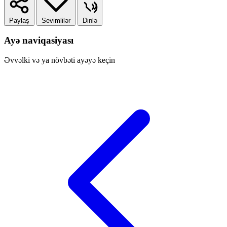
Paylaş
Sevimlilər
Dinlə
Ayə naviqasiyası
Əvvəlki və ya növbəti ayəyə keçin