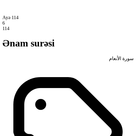
Ayə 114
6
114
Ənam surəsi
سورة الأنعام