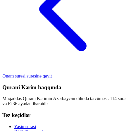
Ənam surəsi surəsinə qayıt
Qurani Kərim haqqında
Müqəddəs Qurani Kərimin Azərbaycan dilində tərcüməsi. 114 surə
və 6236 ayədən ibarətdir.
Tez keçidlər
Yasin surəsi