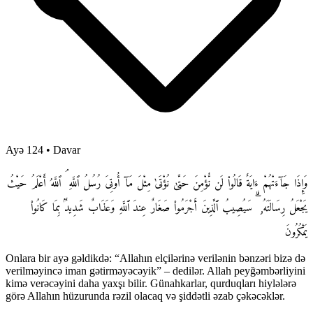
Ayə 124
•
Davar
وَإِذَا جَآءَتْهُمْ ءَايَةٌ قَالُوا۟ لَن نُّؤْمِنَ حَتَّىٰ نُؤْتَىٰ مِثْلَ مَآ أُوتِىَ رُسُلُ ٱللَّهِ ۘ ٱللَّهُ أَعْلَمُ حَيْثُ
يَجْعَلُ رِسَالَتَهُۥ ۗ سَيُصِيبُ ٱلَّذِينَ أَجْرَمُوا۟ صَغَارٌ عِندَ ٱللَّهِ وَعَذَابٌ شَدِيدٌۢ بِمَا كَانُوا۟
يَمْكُرُونَ
Onlara bir ayə gəldikdə: “Allahın elçilərinə verilənin bənzəri bizə də
verilməyincə iman gətirməyəcəyik” – dedilər. Allah peyğəmbərliyini
kimə verəcəyini daha yaxşı bilir. Günahkarlar, qurduqları hiylələrə
görə Allahın hüzurunda rəzil olacaq və şiddətli əzab çəkəcəklər.