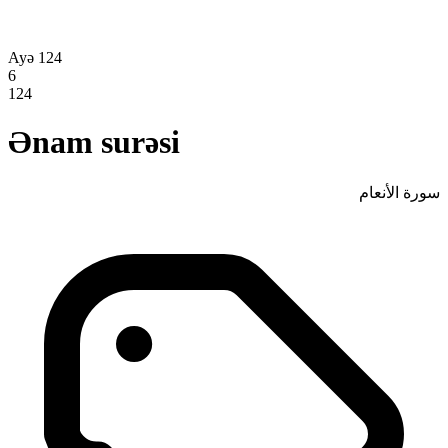
Ayə 124
6
124
Ənam surəsi
سورة الأنعام