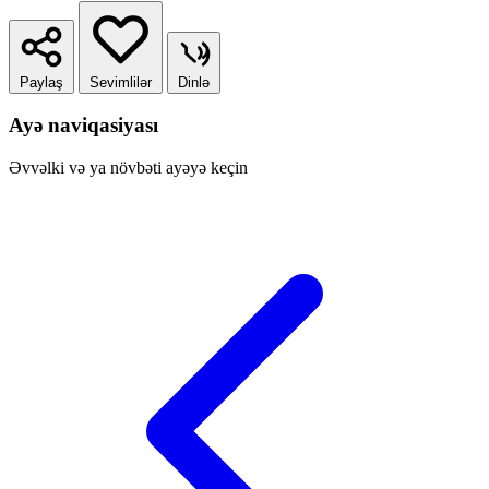
Paylaş
Sevimlilər
Dinlə
Ayə naviqasiyası
Əvvəlki və ya növbəti ayəyə keçin