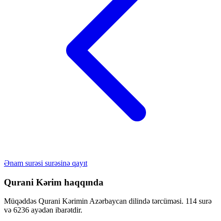
Ənam surəsi surəsinə qayıt
Qurani Kərim haqqında
Müqəddəs Qurani Kərimin Azərbaycan dilində tərcüməsi. 114 surə
və 6236 ayədən ibarətdir.