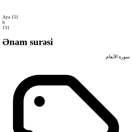
Ayə 151
6
151
Ənam surəsi
سورة الأنعام