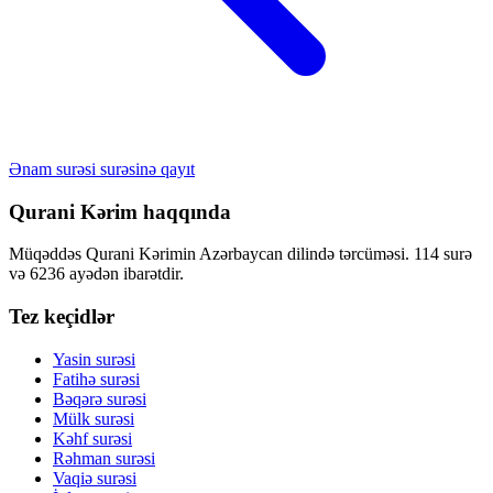
Ənam surəsi surəsinə qayıt
Qurani Kərim haqqında
Müqəddəs Qurani Kərimin Azərbaycan dilində tərcüməsi. 114 surə
və 6236 ayədən ibarətdir.
Tez keçidlər
Yasin surəsi
Fatihə surəsi
Bəqərə surəsi
Mülk surəsi
Kəhf surəsi
Rəhman surəsi
Vaqiə surəsi