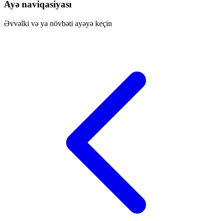
Ayə naviqasiyası
Əvvəlki və ya növbəti ayəyə keçin