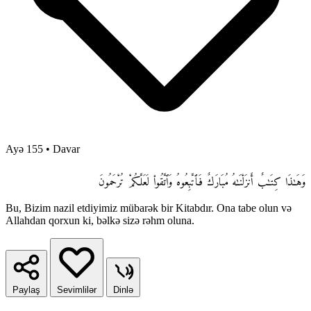
Ayə 155
•
Davar
وَهَـٰذَا كِتَـٰبٌ أَنزَلْنَـٰهُ مُبَارَكٌ فَٱتَّبِعُوهُ وَٱتَّقُوا۟ لَعَلَّكُمْ تُرْحَمُونَ
Bu, Bizim nazil etdiyimiz mübarək bir Kitabdır. Ona tabe olun və
Allahdan qorxun ki, bəlkə sizə rəhm oluna.
Paylaş
Sevimlilər
Dinlə