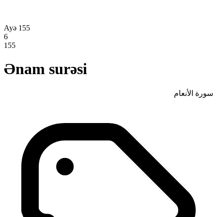
Ayə 155
6
155
Ənam surəsi
سورة الأنعام