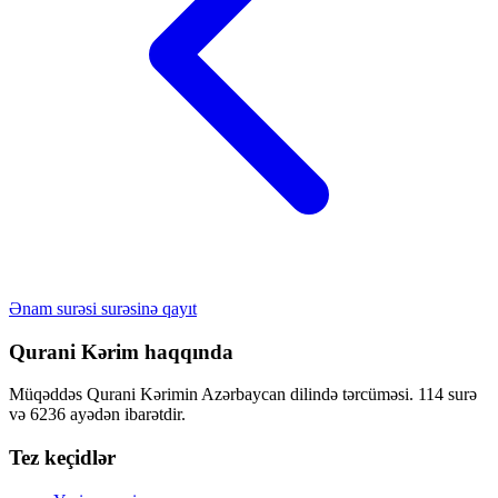
Ənam surəsi surəsinə qayıt
Qurani Kərim haqqında
Müqəddəs Qurani Kərimin Azərbaycan dilində tərcüməsi. 114 surə
və 6236 ayədən ibarətdir.
Tez keçidlər