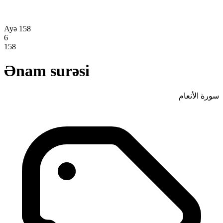
Ayə 158
6
158
Ənam surəsi
سورة الأنعام