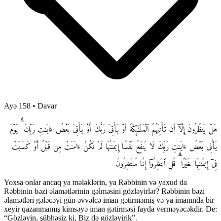
Ayə 158
•
Davar
هَلْ يَنظُرُونَ إِلَّآ أَن تَأْتِيَهُمُ ٱلْمَلَـٰٓئِكَةُ أَوْ يَأْتِىَ رَبُّكَ أَوْ يَأْتِىَ بَعْضُ ءَايَـٰتِ رَبِّكَ ۗ يَوْمَ
يَأْتِى بَعْضُ ءَايَـٰتِ رَبِّكَ لَا يَنفَعُ نَفْسًا إِيمَـٰنُهَا لَمْ تَكُنْ ءَامَنَتْ مِن قَبْلُ أَوْ كَسَبَتْ
فِىٓ إِيمَـٰنِهَا خَيْرًا ۗ قُلِ ٱنتَظِرُوٓا۟ إِنَّا مُنتَظِرُونَ
Yoxsa onlar ancaq ya mələklərin, ya Rəbbinin və yaxud da
Rəbbinin bəzi əlamətlərinin gəlməsini gözləyirlər? Rəbbinin bəzi
əlamətləri gələcəyi gün əvvəlcə iman gətirməmiş və ya imanında bir
xeyir qazanmamış kimsəyə iman gətirməsi fayda verməyəcəkdir. De:
“Gözləyin, şübhəsiz ki, Biz də gözləyirik”.