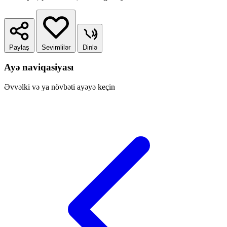
Paylaş
Sevimlilər
Dinlə
Ayə naviqasiyası
Əvvəlki və ya növbəti ayəyə keçin