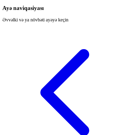
Ayə naviqasiyası
Əvvəlki və ya növbəti ayəyə keçin