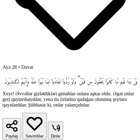
Ayə 28
•
Davar
بَلْ بَدَا لَهُم مَّا كَانُوا۟ يُخْفُونَ مِن قَبْلُ ۖ وَلَوْ رُدُّوا۟ لَعَادُوا۟ لِمَا نُهُوا۟ عَنْهُ وَإِنَّهُمْ لَكَـٰذِبُونَ
Xeyr! Əvvəllər gizlətdikləri günahlar onlara aşkar oldu. Əgər onlar
geri qaytarılsaydılar, yenə də özlərinə qadağan olunmuş şeylərə
qayıdardılar. Şübhəsiz ki, onlar yalançıdırlar.
Paylaş
Sevimlilər
Dinlə