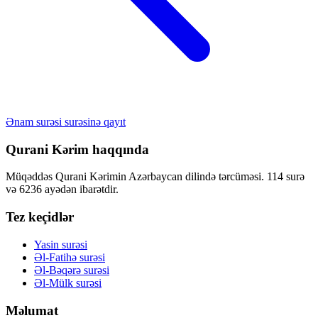
Ənam surəsi surəsinə qayıt
Qurani Kərim haqqında
Müqəddəs Qurani Kərimin Azərbaycan dilində tərcüməsi. 114 surə
və 6236 ayədən ibarətdir.
Tez keçidlər
Yasin surəsi
Əl-Fatihə surəsi
Əl-Bəqərə surəsi
Əl-Mülk surəsi
Məlumat