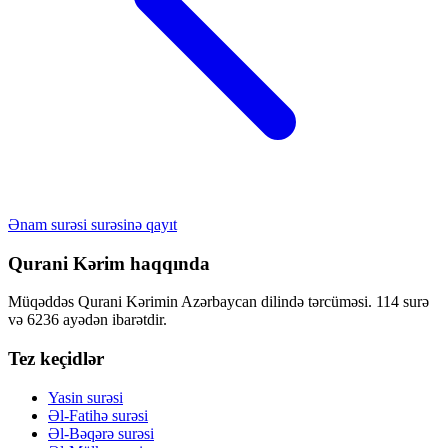
Ənam surəsi surəsinə qayıt
Qurani Kərim haqqında
Müqəddəs Qurani Kərimin Azərbaycan dilində tərcüməsi. 114 surə
və 6236 ayədən ibarətdir.
Tez keçidlər
Yasin surəsi
Əl-Fatihə surəsi
Əl-Bəqərə surəsi