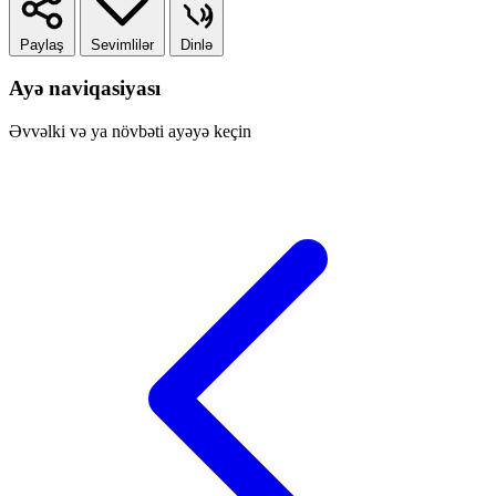
Paylaş
Sevimlilər
Dinlə
Ayə naviqasiyası
Əvvəlki və ya növbəti ayəyə keçin