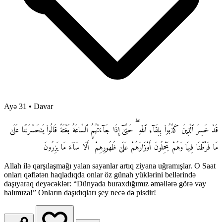
Ayə 31
•
Davar
قَدْ خَسِرَ ٱلَّذِينَ كَذَّبُوا۟ بِلِقَآءِ ٱللَّهِ ۖ حَتَّىٰٓ إِذَا جَآءَتْهُمُ ٱلسَّاعَةُ بَغْتَةً قَالُوا۟ يَـٰحَسْرَتَنَا عَلَىٰ
مَا فَرَّطْنَا فِيهَا وَهُمْ يَحْمِلُونَ أَوْزَارَهُمْ عَلَىٰ ظُهُورِهِمْ ۚ أَلَا سَآءَ مَا يَزِرُونَ
Allah ilə qarşılaşmağı yalan sayanlar artıq ziyana uğramışlar. O Saat
onları qəflətən haqladıqda onlar öz günah yüklərini bellərində
daşıyaraq deyəcəklər: “Dünyada buraxdığımız əməllərə görə vay
halımıza!” Onların daşıdıqları şey necə də pisdir!