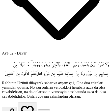
Ayə 52
•
Davar
وَلَا تَطْرُدِ ٱلَّذِينَ يَدْعُونَ رَبَّهُم بِٱلْغَدَوٰةِ وَٱلْعَشِىِّ يُرِيدُونَ وَجْهَهُۥ ۖ مَا عَلَيْكَ مِنْ
حِسَابِهِم مِّن شَىْءٍ وَمَا مِنْ حِسَابِكَ عَلَيْهِم مِّن شَىْءٍ فَتَطْرُدَهُمْ فَتَكُونَ مِنَ ٱلظَّـٰلِمِينَ
Rəbbinin Üzünü diləyərək səhər və axşam çağı Ona dua edənləri
yanından qovma. Nə sən onların verəcəkləri hesabata azca da olsa
cavabdehsən, nə də onlar sənin verəcəyin hesabatında azca da olsa
cavabdehdirlər. Onları qovsan zalımlardan olarsan.