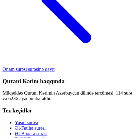
Ənam surəsi surəsinə qayıt
Qurani Kərim haqqında
Müqəddəs Qurani Kərimin Azərbaycan dilində tərcüməsi. 114 surə
və 6236 ayədən ibarətdir.
Tez keçidlər
Yasin surəsi
Əl-Fatihə surəsi
Əl-Bəqərə surəsi