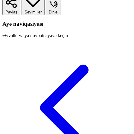
Paylaş
Sevimlilər
Dinlə
Ayə naviqasiyası
Əvvəlki və ya növbəti ayəyə keçin