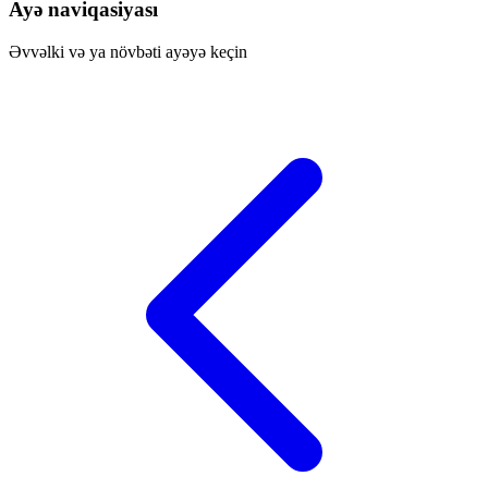
Ayə naviqasiyası
Əvvəlki və ya növbəti ayəyə keçin