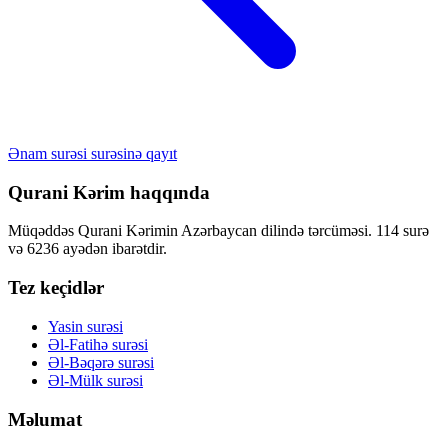
Ənam surəsi surəsinə qayıt
Qurani Kərim haqqında
Müqəddəs Qurani Kərimin Azərbaycan dilində tərcüməsi. 114 surə
və 6236 ayədən ibarətdir.
Tez keçidlər
Yasin surəsi
Əl-Fatihə surəsi
Əl-Bəqərə surəsi
Əl-Mülk surəsi
Məlumat