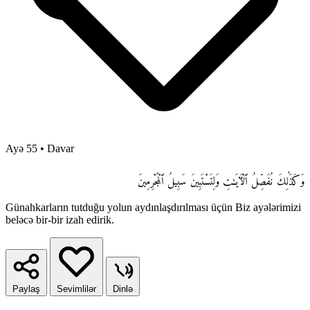
Ayə 55
•
Davar
وَكَذَٰلِكَ نُفَصِّلُ ٱلْـَٔايَـٰتِ وَلِتَسْتَبِينَ سَبِيلُ ٱلْمُجْرِمِينَ
Günahkarların tutduğu yolun aydınlaşdırılması üçün Biz ayələrimizi
beləcə bir-bir izah edirik.
Paylaş
Sevimlilər
Dinlə