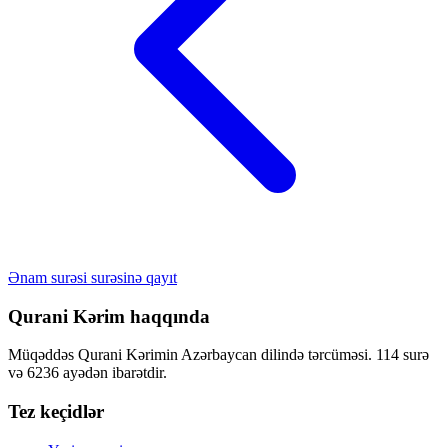
Ənam surəsi surəsinə qayıt
Qurani Kərim haqqında
Müqəddəs Qurani Kərimin Azərbaycan dilində tərcüməsi. 114 surə
və 6236 ayədən ibarətdir.
Tez keçidlər