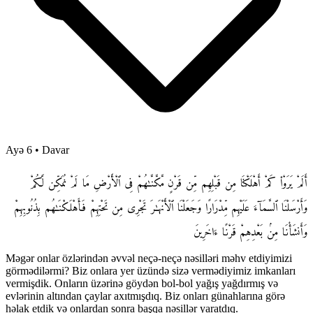
Ayə 6
•
Davar
أَلَمْ يَرَوْا۟ كَمْ أَهْلَكْنَا مِن قَبْلِهِم مِّن قَرْنٍ مَّكَّنَّـٰهُمْ فِى ٱلْأَرْضِ مَا لَمْ نُمَكِّن لَّكُمْ
وَأَرْسَلْنَا ٱلسَّمَآءَ عَلَيْهِم مِّدْرَارًا وَجَعَلْنَا ٱلْأَنْهَـٰرَ تَجْرِى مِن تَحْتِهِمْ فَأَهْلَكْنَـٰهُم بِذُنُوبِهِمْ
وَأَنشَأْنَا مِنۢ بَعْدِهِمْ قَرْنًا ءَاخَرِينَ
Məgər onlar özlərindən əvvəl neçə-neçə nəsilləri məhv etdiyimizi
görmədilərmi? Biz onlara yer üzündə sizə vermədiyimiz imkanları
vermişdik. Onların üzərinə göydən bol-bol yağış yağdırmış və
evlərinin altından çaylar axıtmışdıq. Biz onları günahlarına görə
həlak etdik və onlardan sonra başqa nəsillər yaratdıq.