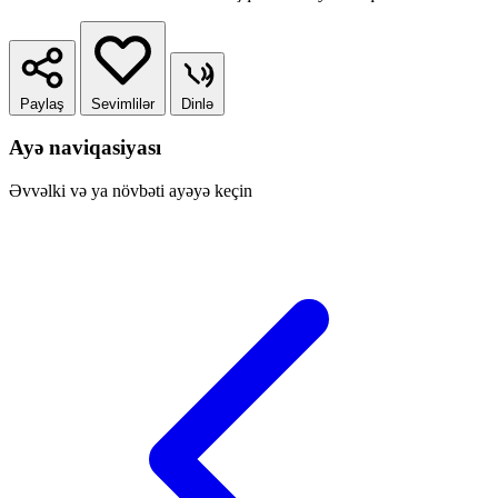
Paylaş
Sevimlilər
Dinlə
Ayə naviqasiyası
Əvvəlki və ya növbəti ayəyə keçin