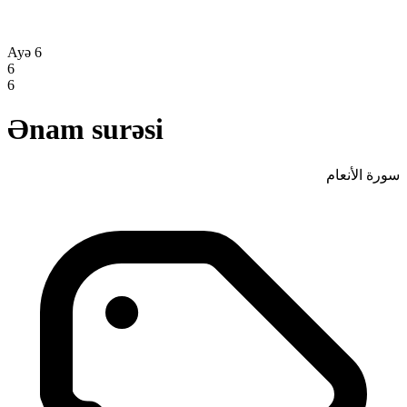
Ayə 6
6
6
Ənam surəsi
سورة الأنعام