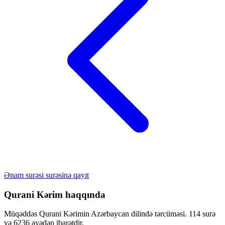
Ənam surəsi surəsinə qayıt
Qurani Kərim haqqında
Müqəddəs Qurani Kərimin Azərbaycan dilində tərcüməsi. 114 surə
və 6236 ayədən ibarətdir.