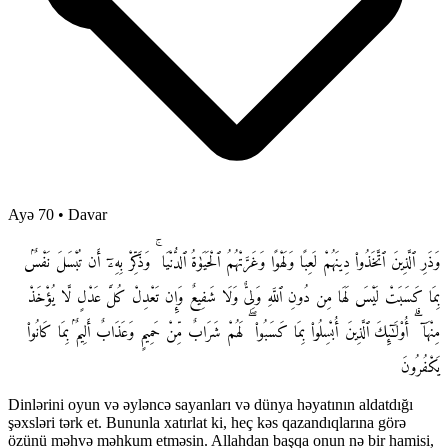
Ayə 70
•
Davar
وَذَرِ ٱلَّذِينَ ٱتَّخَذُوا۟ دِينَهُمْ لَعِبًا وَلَهْوًا وَغَرَّتْهُمُ ٱلْحَيَوٰةُ ٱلدُّنْيَا ۚ وَذَكِّرْ بِهِۦٓ أَن تُبْسَلَ نَفْسٌۢ
بِمَا كَسَبَتْ لَيْسَ لَهَا مِن دُونِ ٱللَّهِ وَلِىٌّ وَلَا شَفِيعٌ وَإِن تَعْدِلْ كُلَّ عَدْلٍ لَّا يُؤْخَذْ
مِنْهَآ ۗ أُو۟لَـٰٓئِكَ ٱلَّذِينَ أُبْسِلُوا۟ بِمَا كَسَبُوا۟ ۖ لَهُمْ شَرَابٌ مِّنْ حَمِيمٍ وَعَذَابٌ أَلِيمٌۢ بِمَا كَانُوا۟
يَكْفُرُونَ
Dinlərini oyun və əyləncə sayanları və dünya həyatının aldatdığı
şəxsləri tərk et. Bununla xatırlat ki, heç kəs qazandıqlarına görə
özünü məhvə məhkum etməsin. Allahdan başqa onun nə bir hamisi,