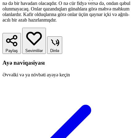
nə də bir havadarı olacaqdır. O nə cür fidyə versə də, ondan qəbul
olunmayacaq. Onlar qazandıqları günahlara görə məhvə məhkum
olanlardır. Kafir olduqlarına görə onlar üçün qaynar içki və ağrılı-
acılı bir əzab hazırlanmışdır.
Paylaş
Sevimlilər
Dinlə
Ayə naviqasiyası
Əvvəlki və ya növbəti ayəyə keçin