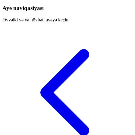
Ayə naviqasiyası
Əvvəlki və ya növbəti ayəyə keçin