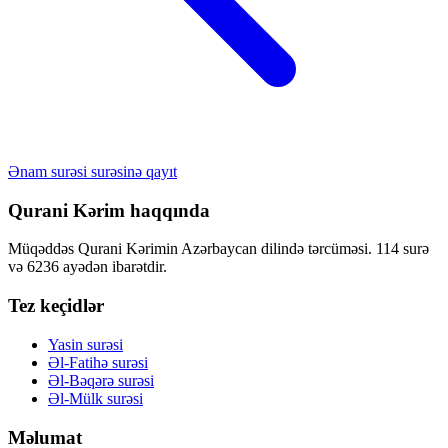
Ənam surəsi surəsinə qayıt
Qurani Kərim haqqında
Müqəddəs Qurani Kərimin Azərbaycan dilində tərcüməsi. 114 surə
və 6236 ayədən ibarətdir.
Tez keçidlər
Yasin surəsi
Əl-Fatihə surəsi
Əl-Bəqərə surəsi
Əl-Mülk surəsi
Məlumat