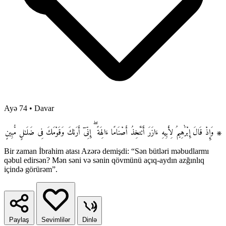
Ayə 74
•
Davar
۞ وَإِذْ قَالَ إِبْرَٰهِيمُ لِأَبِيهِ ءَازَرَ أَتَتَّخِذُ أَصْنَامًا ءَالِهَةً ۖ إِنِّىٓ أَرَىٰكَ وَقَوْمَكَ فِى ضَلَـٰلٍ مُّبِينٍ
Bir zaman İbrahim atası Azərə demişdi: “Sən bütləri məbudlarmı
qəbul edirsən? Mən səni və sənin qövmünü açıq-aydın azğınlıq
içində görürəm”.
Paylaş
Sevimlilər
Dinlə