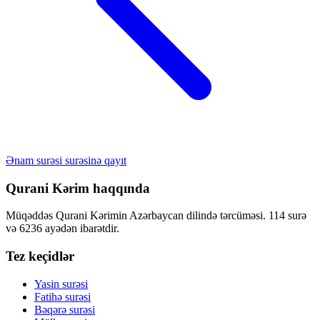
Ənam surəsi surəsinə qayıt
Qurani Kərim haqqında
Müqəddəs Qurani Kərimin Azərbaycan dilində tərcüməsi. 114 surə
və 6236 ayədən ibarətdir.
Tez keçidlər
Yasin surəsi
Fatihə surəsi
Bəqərə surəsi