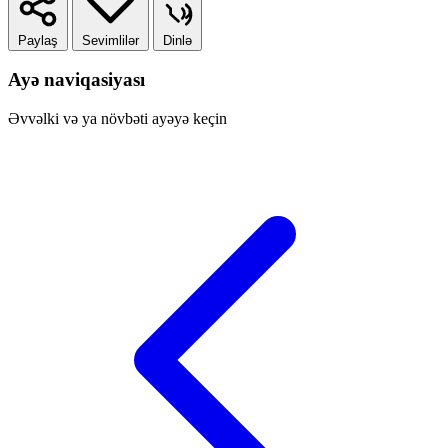
Paylaş
Sevimlilər
Dinlə
Ayə naviqasiyası
Əvvəlki və ya növbəti ayəyə keçin