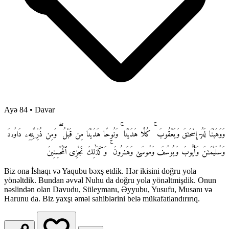
Ayə 84
•
Davar
وَوَهَبْنَا لَهُۥٓ إِسْحَـٰقَ وَيَعْقُوبَ ۚ كُلًّا هَدَيْنَا ۚ وَنُوحًا هَدَيْنَا مِن قَبْلُ ۖ وَمِن ذُرِّيَّتِهِۦ دَاوُۥدَ
وَسُلَيْمَـٰنَ وَأَيُّوبَ وَيُوسُفَ وَمُوسَىٰ وَهَـٰرُونَ ۚ وَكَذَٰلِكَ نَجْزِى ٱلْمُحْسِنِينَ
Biz ona İshaqı və Yaqubu bəxş etdik. Hər ikisini doğru yola
yönəltdik. Bundan əvvəl Nuhu da doğru yola yönəltmişdik. Onun
nəslindən olan Davudu, Süleymanı, Əyyubu, Yusufu, Musanı və
Harunu da. Biz yaxşı əməl sahiblərini belə mükafatlandırırıq.