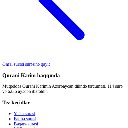
Ənfal surəsi surəsinə qayıt
Qurani Kərim haqqında
Müqəddəs Qurani Kərimin Azərbaycan dilində tərcüməsi. 114 surə
və 6236 ayədən ibarətdir.
Tez keçidlər
Yasin surəsi
Fatihə surəsi
Bəqərə surəsi