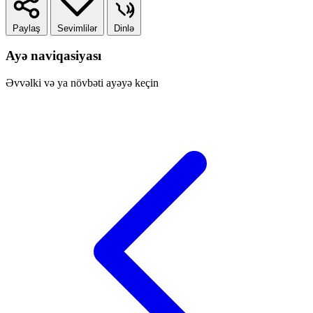
Paylaş
Sevimlilər
Dinlə
Ayə naviqasiyası
Əvvəlki və ya növbəti ayəyə keçin