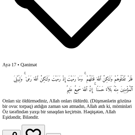
Ayə 17
•
Qənimət
فَلَمْ تَقْتُلُوهُمْ وَلَـٰكِنَّ ٱللَّهَ قَتَلَهُمْ ۚ وَمَا رَمَيْتَ إِذْ رَمَيْتَ وَلَـٰكِنَّ ٱللَّهَ رَمَىٰ ۚ وَلِيُبْلِىَ
ٱلْمُؤْمِنِينَ مِنْهُ بَلَآءً حَسَنًا ۚ إِنَّ ٱللَّهَ سَمِيعٌ عَلِيمٌ
Onları siz öldürmədiniz, Allah onları öldürdü. (Düşmənlərin gözünə
bir ovuc torpaq) atdığın zaman sən atmadın, Allah atdı ki, möminləri
Öz tərəfindən yaxşı bir sınaqdan keçirtsin. Həqiqətən, Allah
Eşidəndir, Biləndir.