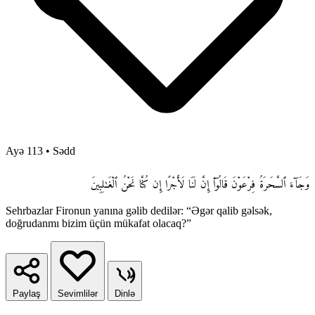
Ayə 113
•
Sədd
وَجَآءَ ٱلسَّحَرَةُ فِرْعَوْنَ قَالُوٓا۟ إِنَّ لَنَا لَأَجْرًا إِن كُنَّا نَحْنُ ٱلْغَـٰلِبِينَ
Sehrbazlar Fironun yanına gəlib dedilər: “Əgər qalib gəlsək,
doğrudanmı bizim üçün mükafat olacaq?”
Paylaş
Sevimlilər
Dinlə