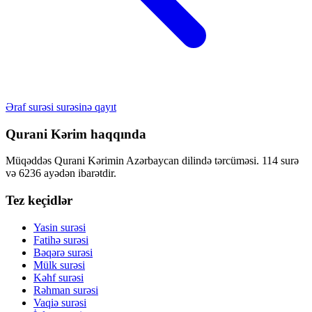
Əraf surəsi surəsinə qayıt
Qurani Kərim haqqında
Müqəddəs Qurani Kərimin Azərbaycan dilində tərcüməsi. 114 surə
və 6236 ayədən ibarətdir.
Tez keçidlər
Yasin surəsi
Fatihə surəsi
Bəqərə surəsi
Mülk surəsi
Kəhf surəsi
Rəhman surəsi
Vaqiə surəsi