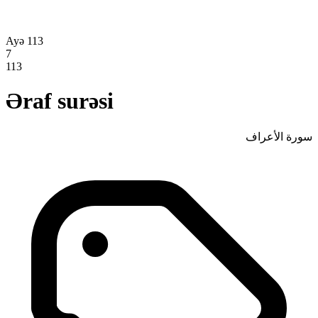
Ayə 113
7
113
Əraf surəsi
سورة الأعراف