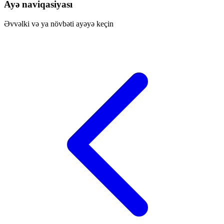
Ayə naviqasiyası
Əvvəlki və ya növbəti ayəyə keçin