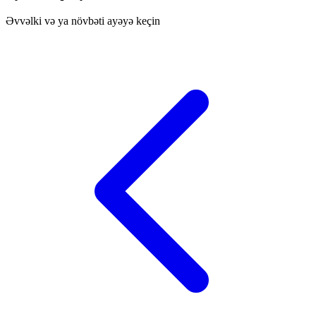
Əvvəlki və ya növbəti ayəyə keçin