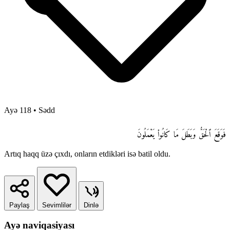
Ayə 118
•
Sədd
فَوَقَعَ ٱلْحَقُّ وَبَطَلَ مَا كَانُوا۟ يَعْمَلُونَ
Artıq haqq üzə çıxdı, onların etdikləri isə batil oldu.
Paylaş
Sevimlilər
Dinlə
Ayə naviqasiyası