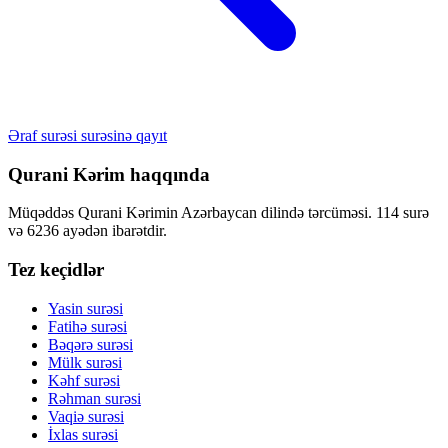
Əraf surəsi surəsinə qayıt
Qurani Kərim haqqında
Müqəddəs Qurani Kərimin Azərbaycan dilində tərcüməsi. 114 surə
və 6236 ayədən ibarətdir.
Tez keçidlər
Yasin surəsi
Fatihə surəsi
Bəqərə surəsi
Mülk surəsi
Kəhf surəsi
Rəhman surəsi
Vaqiə surəsi
İxlas surəsi