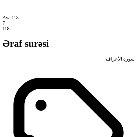
Ayə 118
7
118
Əraf surəsi
سورة الأعراف