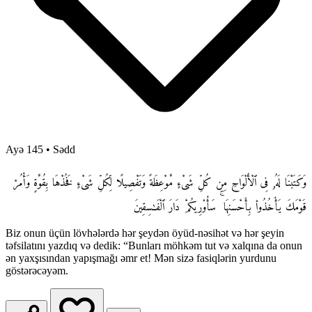
Ayə 145
•
Sədd
وَكَتَبْنَا لَهُۥ فِى ٱلْأَلْوَاحِ مِن كُلِّ شَىْءٍ مَّوْعِظَةً وَتَفْصِيلًا لِّكُلِّ شَىْءٍ فَخُذْهَا بِقُوَّةٍ وَأْمُرْ
قَوْمَكَ يَأْخُذُوا۟ بِأَحْسَنِهَا ۚ سَأُو۟رِيكُمْ دَارَ ٱلْفَـٰسِقِينَ
Biz onun üçün lövhələrdə hər şeydən öyüd-nəsihət və hər şeyin
təfsilatını yazdıq və dedik: “Bunları möhkəm tut və xalqına da onun
ən yaxşısından yapışmağı əmr et! Mən sizə fasiqlərin yurdunu
göstərəcəyəm.