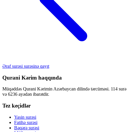
Əraf surəsi surəsinə qayıt
Qurani Kərim haqqında
Müqəddəs Qurani Kərimin Azərbaycan dilində tərcüməsi. 114 surə
və 6236 ayədən ibarətdir.
Tez keçidlər
Yasin surəsi
Fatihə surəsi
Bəqərə surəsi