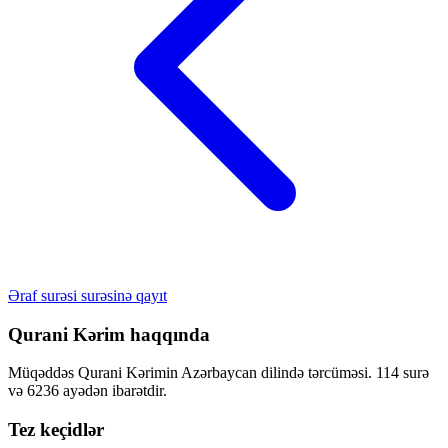
Əraf surəsi surəsinə qayıt
Qurani Kərim haqqında
Müqəddəs Qurani Kərimin Azərbaycan dilində tərcüməsi. 114 surə
və 6236 ayədən ibarətdir.
Tez keçidlər