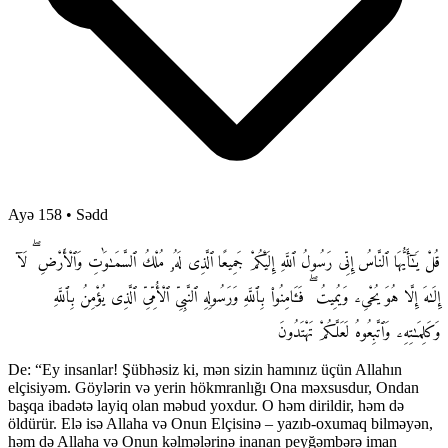
Ayə 158
•
Sədd
قُلْ يَـٰٓأَيُّهَا ٱلنَّاسُ إِنِّى رَسُولُ ٱللَّهِ إِلَيْكُمْ جَمِيعًا ٱلَّذِى لَهُۥ مُلْكُ ٱلسَّمَـٰوَٰتِ وَٱلْأَرْضِ ۖ لَآ
إِلَـٰهَ إِلَّا هُوَ يُحْىِۦ وَيُمِيتُ ۖ فَـَٔامِنُوا۟ بِٱللَّهِ وَرَسُولِهِ ٱلنَّبِىِّ ٱلْأُمِّىِّ ٱلَّذِى يُؤْمِنُ بِٱللَّهِ
وَكَلِمَـٰتِهِۦ وَٱتَّبِعُوهُ لَعَلَّكُمْ تَهْتَدُونَ
De: “Ey insanlar! Şübhəsiz ki, mən sizin hamınız üçün Allahın
elçisiyəm. Göylərin və yerin hökmranlığı Ona məxsusdur, Ondan
başqa ibadətə layiq olan məbud yoxdur. O həm dirildir, həm də
öldürür. Elə isə Allaha və Onun Elçisinə – yazıb-oxumaq bilməyən,
həm də Allaha və Onun kəlmələrinə inanan peyğəmbərə iman