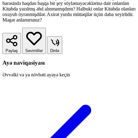
barəsində haqdan başqa bir şey söyləməyəcəklərinə dair onlardan
Kitabda yazılmış əhd alınmamışdımı? Halbuki onlar Kitabda olanları
oxuyub öyrənmişdilər. Axirət yurdu müttəqilər üçün daha xeyirlidir.
Məgər anlamırsınız?
Paylaş
Sevimlilər
Dinlə
Ayə naviqasiyası
Əvvəlki və ya növbəti ayəyə keçin