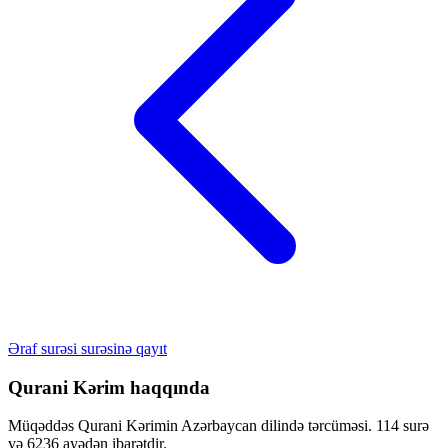
Əraf surəsi surəsinə qayıt
Qurani Kərim haqqında
Müqəddəs Qurani Kərimin Azərbaycan dilində tərcüməsi. 114 surə
və 6236 ayədən ibarətdir.