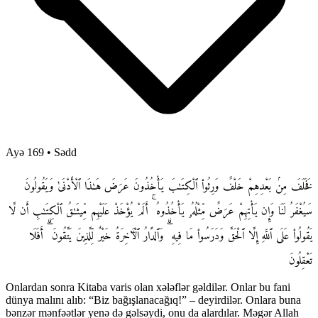
Ayə 169
•
Sədd
فَخَلَفَ مِنۢ بَعْدِهِمْ خَلْفٌ وَرِثُوا۟ ٱلْكِتَـٰبَ يَأْخُذُونَ عَرَضَ هَـٰذَا ٱلْأَدْنَىٰ وَيَقُولُونَ
سَيُغْفَرُ لَنَا وَإِن يَأْتِهِمْ عَرَضٌ مِّثْلُهُۥ يَأْخُذُوهُ ۚ أَلَمْ يُؤْخَذْ عَلَيْهِم مِّيثَـٰقُ ٱلْكِتَـٰبِ أَن لَّا
يَقُولُوا۟ عَلَى ٱللَّهِ إِلَّا ٱلْحَقَّ وَدَرَسُوا۟ مَا فِيهِ ۗ وَٱلدَّارُ ٱلْـَٔاخِرَةُ خَيْرٌ لِّلَّذِينَ يَتَّقُونَ ۗ أَفَلَا
تَعْقِلُونَ
Onlardan sonra Kitaba varis olan xələflər gəldilər. Onlar bu fani
dünya malını alıb: “Biz bağışlanacağıq!” – deyirdilər. Onlara buna
bənzər mənfəətlər yenə də gəlsəydi, onu da alardılar. Məgər Allah