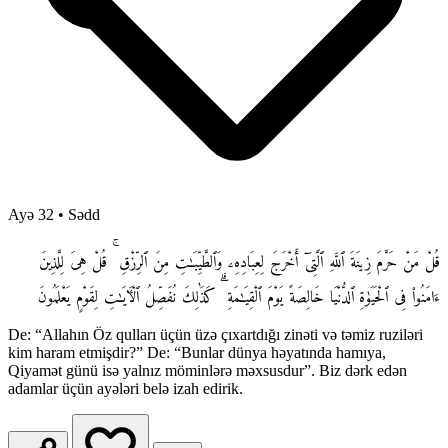
Ayə 32
•
Sədd
قُلْ مَنْ حَرَّمَ زِينَةَ ٱللَّهِ ٱلَّتِىٓ أَخْرَجَ لِعِبَادِهِۦ وَٱلطَّيِّبَـٰتِ مِنَ ٱلرِّزْقِ ۚ قُلْ هِىَ لِلَّذِينَ
ءَامَنُوا۟ فِى ٱلْحَيَوٰةِ ٱلدُّنْيَا خَالِصَةً يَوْمَ ٱلْقِيَـٰمَةِ ۗ كَذَٰلِكَ نُفَصِّلُ ٱلْـَٔايَـٰتِ لِقَوْمٍ يَعْلَمُونَ
De: “Allahın Öz qulları üçün üzə çıxartdığı zinəti və təmiz ruziləri
kim haram etmişdir?” De: “Bunlar dünya həyatında hamıya,
Qiyamət günü isə yalnız möminlərə məxsusdur”. Biz dərk edən
adamlar üçün ayələri belə izah edirik.