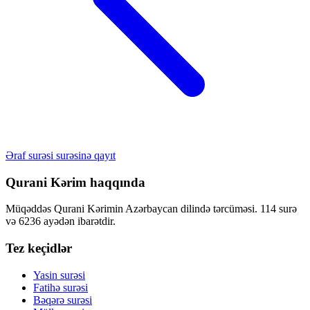
Əraf surəsi surəsinə qayıt
Qurani Kərim haqqında
Müqəddəs Qurani Kərimin Azərbaycan dilində tərcüməsi. 114 surə
və 6236 ayədən ibarətdir.
Tez keçidlər
Yasin surəsi
Fatihə surəsi
Bəqərə surəsi