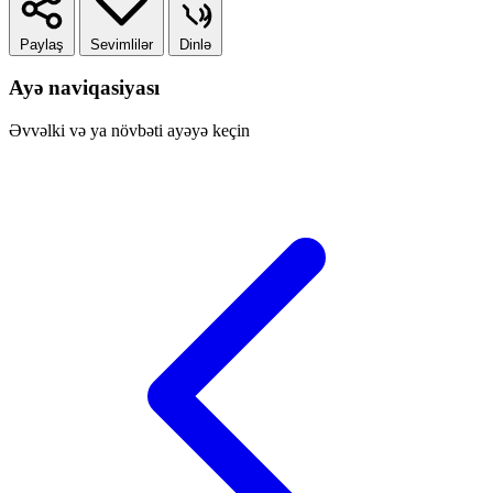
Paylaş
Sevimlilər
Dinlə
Ayə naviqasiyası
Əvvəlki və ya növbəti ayəyə keçin