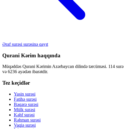
Əraf surəsi surəsinə qayıt
Qurani Kərim haqqında
Müqəddəs Qurani Kərimin Azərbaycan dilində tərcüməsi. 114 surə
və 6236 ayədən ibarətdir.
Tez keçidlər
Yasin surəsi
Fatihə surəsi
Bəqərə surəsi
Mülk surəsi
Kəhf surəsi
Rəhman surəsi
Vaqiə surəsi