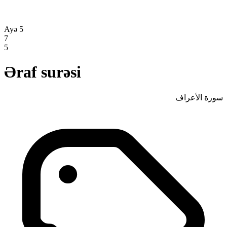
Ayə 5
7
5
Əraf surəsi
سورة الأعراف