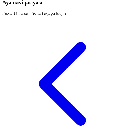
Ayə naviqasiyası
Əvvəlki və ya növbəti ayəyə keçin