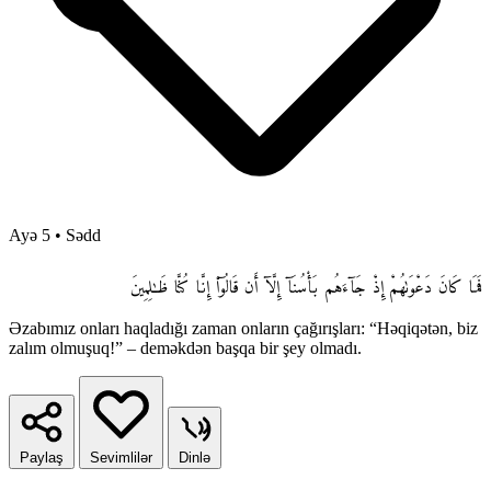
Ayə 5
•
Sədd
فَمَا كَانَ دَعْوَىٰهُمْ إِذْ جَآءَهُم بَأْسُنَآ إِلَّآ أَن قَالُوٓا۟ إِنَّا كُنَّا ظَـٰلِمِينَ
Əzabımız onları haqladığı zaman onların çağırışları: “Həqiqətən, biz
zalım olmuşuq!” – deməkdən başqa bir şey olmadı.
Paylaş
Sevimlilər
Dinlə