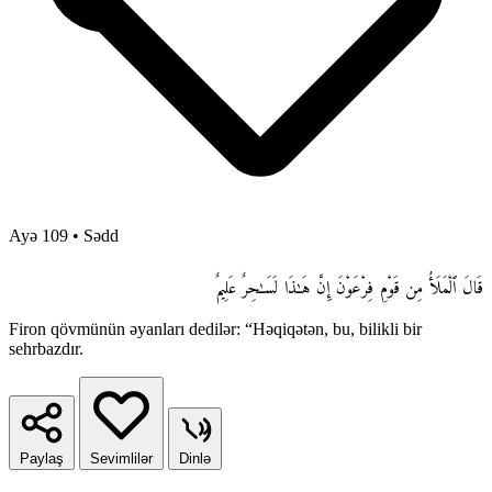
Ayə 109
•
Sədd
قَالَ ٱلْمَلَأُ مِن قَوْمِ فِرْعَوْنَ إِنَّ هَـٰذَا لَسَـٰحِرٌ عَلِيمٌ
Firon qövmünün əyanları dedilər: “Həqiqətən, bu, bilikli bir
sehrbazdır.
Paylaş
Sevimlilər
Dinlə