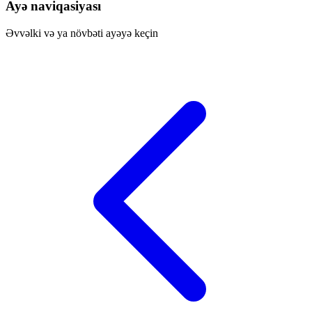
Ayə naviqasiyası
Əvvəlki və ya növbəti ayəyə keçin