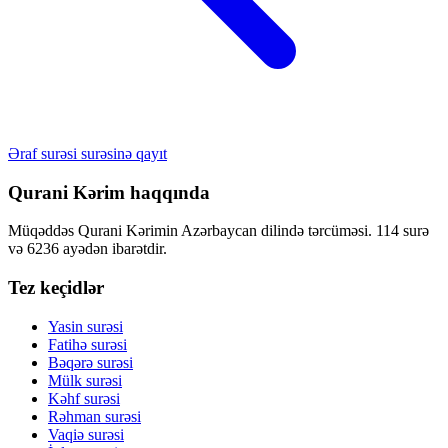
Əraf surəsi surəsinə qayıt
Qurani Kərim haqqında
Müqəddəs Qurani Kərimin Azərbaycan dilində tərcüməsi. 114 surə
və 6236 ayədən ibarətdir.
Tez keçidlər
Yasin surəsi
Fatihə surəsi
Bəqərə surəsi
Mülk surəsi
Kəhf surəsi
Rəhman surəsi
Vaqiə surəsi